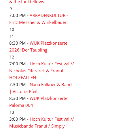
& the funkfellows
9
7:00 PM -
ARKADENKULTUR -
Fritz Messner & Winkelbauer
10
11
8:30 PM -
WUK Platzkonzerte
2026: Der Täubling
12
7:00 PM -
Hoch Kultur Festival //
Nicholas Ofczarek & Franui -
HOLZFÄLLEN
7:30 PM -
Nana Falkner & Band
| Victoria Pfeil
8:30 PM -
WUK Platzkonzerte:
Paloma 004
13
3:00 PM -
Hoch Kultur Festival //
Musicbanda Franui / Simply