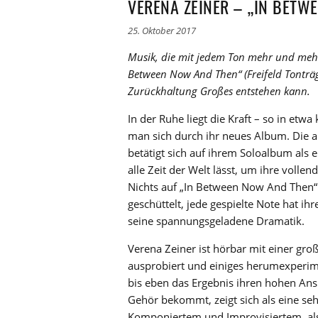
VERENA ZEINER – „IN BETW
25. Oktober 2017
Musik, die mit jedem Ton mehr und meh
Between Now And Then“ (Freifeld Tonträge
Zurückhaltung Großes entstehen kann.
In der Ruhe liegt die Kraft – so in et
man sich durch ihr neues Album. Die 
betätigt sich auf ihrem Soloalbum als 
alle Zeit der Welt lässt, um ihre voll
Nichts auf „In Between Now And Then“
geschüttelt, jede gespielte Note hat ih
seine spannungsgeladene Dramatik.
Verena Zeiner ist hörbar mit einer gro
ausprobiert und einiges herumexperimen
bis eben das Ergebnis ihren hohen An
Gehör bekommt, zeigt sich als eine se
Komponiertem und Improvisiertem, als 