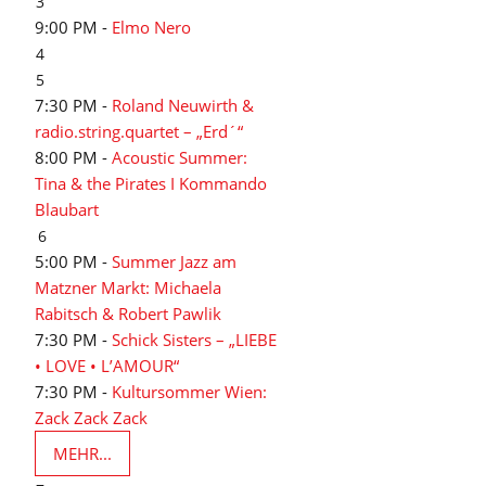
3
9:00 PM -
Elmo Nero
4
5
7:30 PM -
Roland Neuwirth &
radio.string.quartet – „Erd´“
8:00 PM -
Acoustic Summer:
Tina & the Pirates I Kommando
Blaubart
6
5:00 PM -
Summer Jazz am
Matzner Markt: Michaela
Rabitsch & Robert Pawlik
7:30 PM -
Schick Sisters – „LIEBE
• LOVE • L’AMOUR“
7:30 PM -
Kultursommer Wien:
Zack Zack Zack
MEHR...