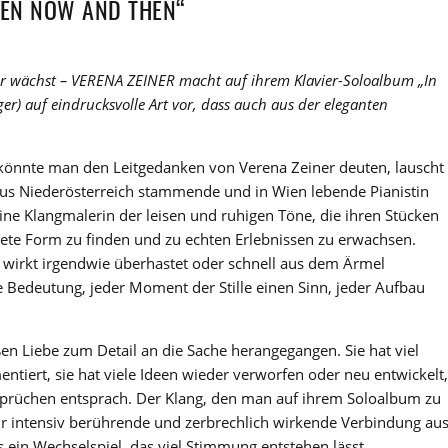
EEN NOW AND THEN“
r wächst – VERENA ZEINER macht auf ihrem Klavier-Soloalbum „In
r) auf eindrucksvolle Art vor, dass auch aus der eleganten
wa könnte man den Leitgedanken von Verena Zeiner deuten, lauscht
aus Niederösterreich stammende und in Wien lebende Pianistin
eine Klangmalerin der leisen und ruhigen Töne, die ihren Stücken
endete Form zu finden und zu echten Erlebnissen zu erwachsen.
 wirkt irgendwie überhastet oder schnell aus dem Ärmel
re Bedeutung, jeder Moment der Stille einen Sinn, jeder Aufbau
ßen Liebe zum Detail an die Sache herangegangen. Sie hat viel
tiert, sie hat viele Ideen wieder verworfen oder neu entwickelt,
sprüchen entsprach. Der Klang, den man auf ihrem Soloalbum zu
hr intensiv berührende und zerbrechlich wirkende Verbindung au
ein Wechselspiel, das viel Stimmung entstehen lässt.