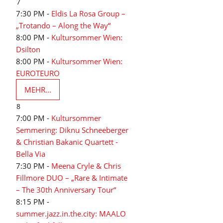
7
7:30 PM -
Eldis La Rosa Group –
„Trotando – Along the Way“
8:00 PM -
Kultursommer Wien:
Dsilton
8:00 PM -
Kultursommer Wien:
EUROTEURO
MEHR...
8
7:00 PM -
Kultursommer
Semmering: Diknu Schneeberger
& Christian Bakanic Quartett -
Bella Via
7:30 PM -
Meena Cryle & Chris
Fillmore DUO – „Rare & Intimate
– The 30th Anniversary Tour“
8:15 PM -
summer.jazz.in.the.city: MAALO