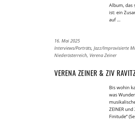
Album, das se
ist: ein Zu
auf …
16. Mai 2025
Links
Interviews/Porträts
,
Jazz/Improvisierte M
zu
Links
Niederösterreich
,
Verena Zeiner
den
zu
Kategorien
den
VERENA ZEINER & ZIV RAVIT
Tags
Bis wohin k
was Wunderb
musikalisch
ZEINER und 
Finitude“ (S