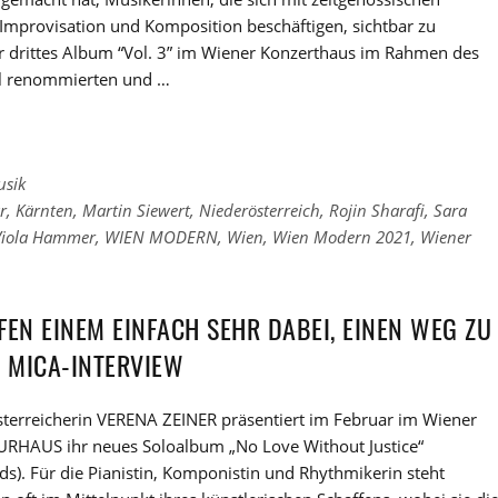
Improvisation und Komposition beschäftigen, sichtbar zu
r drittes Album “Vol. 3” im Wiener Konzerthaus im Rahmen des
al renommierten und …
usik
r
,
Kärnten
,
Martin Siewert
,
Niederösterreich
,
Rojin Sharafi
,
Sara
Viola Hammer
,
WIEN MODERN
,
Wien
,
Wien Modern 2021
,
Wiener
FEN EINEM EINFACH SEHR DABEI, EINEN WEG ZU
M MICA-INTERVIEW
sterreicherin VERENA ZEINER präsentiert im Februar im Wiener
HAUS ihr neues Soloalbum „No Love Without Justice“
ds). Für die Pianistin, Komponistin und Rhythmikerin steht