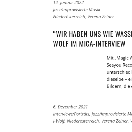
14. Januar 2022
Links
Jazz/Improvisierte Musik
zu
Links
Niederösterreich
,
Verena Zeiner
den
zu
Kategorien
den
“WIR HABEN UNS WIE WASSE
Tags
WOLF IM MICA-INTERVIEW
Mit „Magic 
Seayou Recor
unterschied
dieselbe – e
Bildern, die
6. Dezember 2021
Links
Interviews/Porträts
,
Jazz/Improvisierte M
zu
Links
I-Wolf
,
Niederösterreich
,
Verena Zeiner
,
den
zu