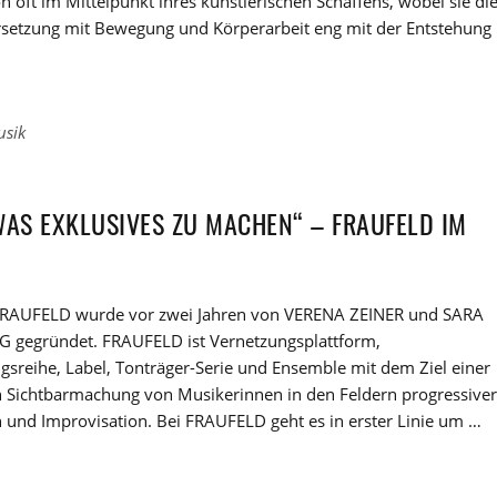
n oft im Mittelpunkt ihres künstlerischen Schaffens, wobei sie di
setzung mit Bewegung und Körperarbeit eng mit der Entstehung
usik
WAS EXKLUSIVES ZU MACHEN“ – FRAUFELD IM
FRAUFELD wurde vor zwei Jahren von VERENA ZEINER und SARA
 gegründet. FRAUFELD ist Vernetzungsplattform,
gsreihe, Label, Tonträger-Serie und Ensemble mit dem Ziel einer
en Sichtbarmachung von Musikerinnen in den Feldern progressiver
 und Improvisation. Bei FRAUFELD geht es in erster Linie um …