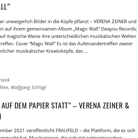
ALL“
er unweigerlich Bilder in die Köpfe pflanzt – VERENA ZEINER und
en auf ihrem gemeinsamen Album „Magic Wall“ (Seayou Records;
auf magische Weise ihre unterschiedlichen musikalischen Welten
reffen. Cover “Magic Wall” Es ist das Aufeinandertreffen zweier
licher musikalischer Kreativköpfe, das …
ronik
Wien
,
Wolfgang Schlögl
 AUF DEM PAPIER STATT” – VERENA ZEINER &
)
mber 2021 veröffentlicht FRAUFELD – die Plattform, die es sich
gemacht hat, Musikerinnen, die sich mit zeitgenössischen