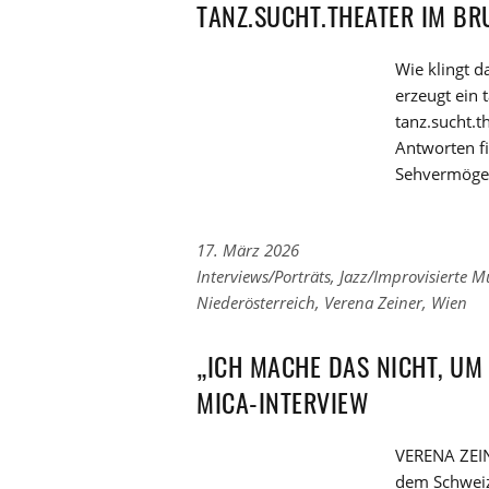
TANZ.SUCHT.THEATER IM B
Wie klingt 
erzeugt ein 
tanz.sucht.
Antworten fi
Sehvermögen
17. März 2026
Links
Interviews/Porträts
,
Jazz/Improvisierte M
zu
Links
Niederösterreich
,
Verena Zeiner
,
Wien
den
zu
Kategorien
den
„ICH MACHE DAS NICHT, UM
Tags
MICA-INTERVIEW
VERENA ZEINE
dem Schweize