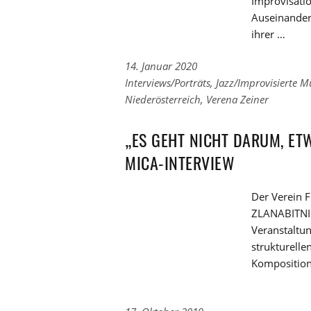
Improvisatio
Auseinander
ihrer …
14. Januar 2020
Links
Interviews/Porträts
,
Jazz/Improvisierte M
zu
Links
Niederösterreich
,
Verena Zeiner
den
zu
Kategorien
den
„ES GEHT NICHT DARUM, ET
Tags
MICA-INTERVIEW
Der Verein 
ZLANABITNIG
Veranstaltun
strukturell
Komposition