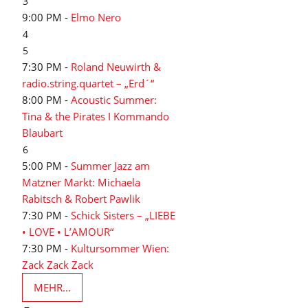
3
9:00 PM -
Elmo Nero
4
5
7:30 PM -
Roland Neuwirth &
radio.string.quartet – „Erd´“
8:00 PM -
Acoustic Summer:
Tina & the Pirates I Kommando
Blaubart
6
5:00 PM -
Summer Jazz am
Matzner Markt: Michaela
Rabitsch & Robert Pawlik
7:30 PM -
Schick Sisters – „LIEBE
• LOVE • L’AMOUR“
7:30 PM -
Kultursommer Wien:
Zack Zack Zack
MEHR...