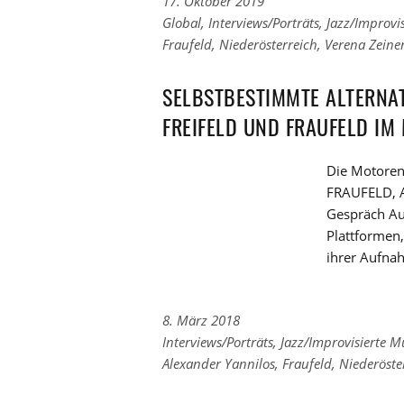
17. Oktober 2019
Links
Global
,
Interviews/Porträts
,
Jazz/Improvi
zu
Links
Fraufeld
,
Niederösterreich
,
Verena Zeine
den
zu
Kategorien
den
SELBSTBESTIMMTE ALTERNAT
Tags
FREIFELD UND FRAUFELD IM
Die Motoren 
FRAUFELD, 
Gespräch Au
Plattformen,
ihrer Aufna
8. März 2018
Links
Interviews/Porträts
,
Jazz/Improvisierte M
zu
Links
Alexander Yannilos
,
Fraufeld
,
Niederöste
den
zu