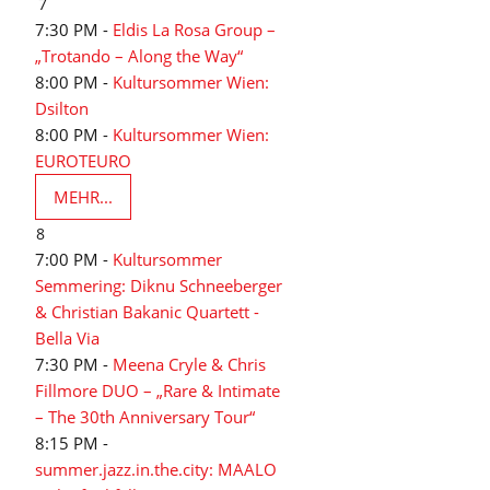
7
7:30 PM -
Eldis La Rosa Group –
„Trotando – Along the Way“
8:00 PM -
Kultursommer Wien:
Dsilton
8:00 PM -
Kultursommer Wien:
EUROTEURO
MEHR...
8
7:00 PM -
Kultursommer
Semmering: Diknu Schneeberger
& Christian Bakanic Quartett -
Bella Via
7:30 PM -
Meena Cryle & Chris
Fillmore DUO – „Rare & Intimate
– The 30th Anniversary Tour“
8:15 PM -
summer.jazz.in.the.city: MAALO