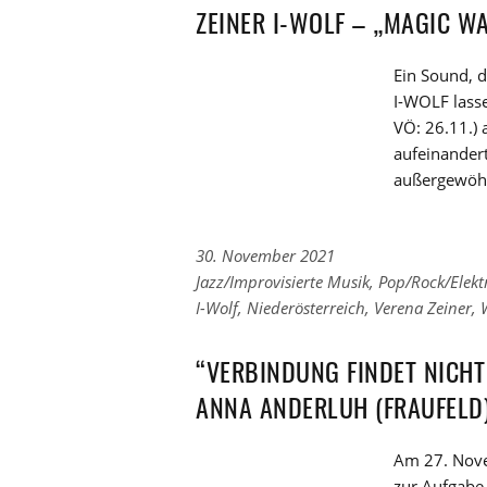
Kategorien
den
ZEINER I-WOLF – „MAGIC W
Tags
Ein Sound, d
I-WOLF lass
VÖ: 26.11.) 
aufeinandert
außergewöhn
30. November 2021
Links
Jazz/Improvisierte Musik
,
Pop/Rock/Elekt
zu
Links
I-Wolf
,
Niederösterreich
,
Verena Zeiner
,
den
zu
Kategorien
den
“VERBINDUNG FINDET NICHT
Tags
ANNA ANDERLUH (FRAUFELD
Am 27. Nove
zur Aufgabe 