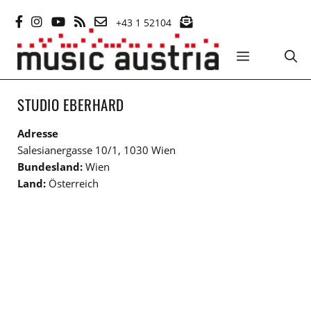
Zum
+43 1 52104
Inhalt
springen
MENÜ
STUDIO EBERHARD
Adresse
Salesianergasse 10/1, 1030 Wien
Bundesland:
Wien
Land:
Österreich