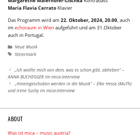
Margarethe Maierhofer-Lischka
Kontrabass
Maria Flavia Cerrato
Klavier
Das Programm wird am
22. Oktober, 2024, 20.00
, auch
im
echoraum in Wien
aufgeführt und am 31.Oktober
auch in Portugal.
Kategorien
Neue Musik
Schlagwörter
Steiermark
„Ich wollte mich von dem, was es schon gibt, abheben“ –
ANNA BUCHEGGER im mica-Interview
„Hineingeschoben werden in die Musik“ – Elke Hesse (MuTh)
und Irene Suchy im mica-Interview
ABOUT
Was ist mica – music austria?