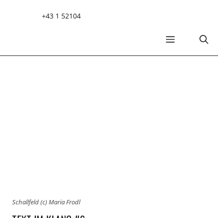
Zum
+43 1 52104
Inhalt
springen
MENÜ
Schallfeld (c) Maria Frodl