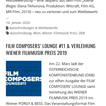
Wettbewerbsclip – eine Sequenz aus dem Film „Kaviar“
(Regie: Elena Tikhonova, Produktion: Witcraft, Film AG,
MR-Film, 2019) – neu zu vertonen und zum Wettbewerb
…
10. Januar 2020
Ausschreibungen & Wettbewerbe
Links
zu
Ausschreibung
,
Wien
,
Wiener Filmmusik Preis
,
ÖKB
Links
den
zu
Kategorien
den
Tags
FILM COMPOSERS’ LOUNGE #11 & VERLEIHUNG
WIENER FILMMUSIK PREIS 2019
Am 22. März lädt der
ÖSTERREICHISCHE
KOMPONISTENBUND (ÖKB)
zur elften Ausgabe der FILM
COMPOSERS’ LOUNGE samt
Verleihung des WIENER
FILMMUSIK PREIS 2019 ins
Wiener PORGY & BESS. Das Veranstaltungsformat Film