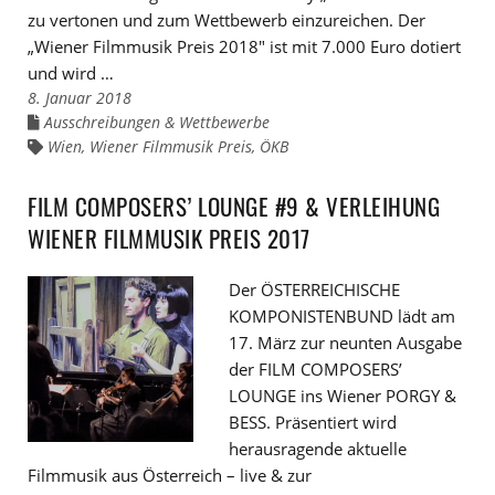
zu vertonen und zum Wettbewerb einzureichen. Der
„Wiener Filmmusik Preis 2018″ ist mit 7.000 Euro dotiert
und wird …
8. Januar 2018
Ausschreibungen & Wettbewerbe
Links
zu
Wien
,
Wiener Filmmusik Preis
,
ÖKB
Links
den
zu
Kategorien
den
Tags
FILM COMPOSERS’ LOUNGE #9 & VERLEIHUNG
WIENER FILMMUSIK PREIS 2017
Der ÖSTERREICHISCHE
KOMPONISTENBUND lädt am
17. März zur neunten Ausgabe
der FILM COMPOSERS’
LOUNGE ins Wiener PORGY &
BESS. Präsentiert wird
herausragende aktuelle
Filmmusik aus Österreich – live & zur