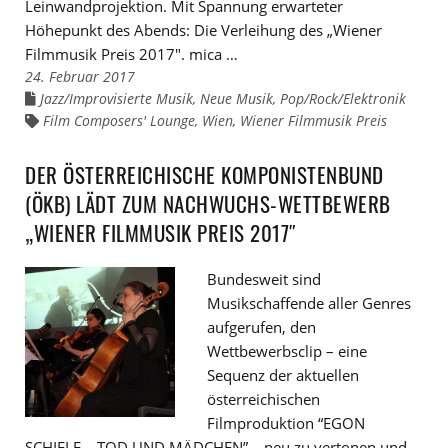
Leinwandprojektion. Mit Spannung erwarteter
Höhepunkt des Abends: Die Verleihung des „Wiener
Filmmusik Preis 2017″. mica …
24. Februar 2017
Jazz/Improvisierte Musik
,
Neue Musik
,
Pop/Rock/Elektronik
Links
zu
Film Composers' Lounge
,
Wien
,
Wiener Filmmusik Preis
Links
den
zu
Kategorien
den
Tags
DER ÖSTERREICHISCHE KOMPONISTENBUND
(ÖKB) LÄDT ZUM NACHWUCHS-WETTBEWERB
„WIENER FILMMUSIK PREIS 2017″
Bundesweit sind
Musikschaffende aller Genres
aufgerufen, den
Wettbewerbsclip – eine
Sequenz der aktuellen
österreichischen
Filmproduktion “EGON
SCHIELE – TOD UND MÄDCHEN” – neu zu vertonen und