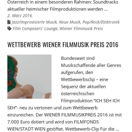
Österreich in einem besonderen Rahmen: Soundtracks
aktueller heimischer Filmproduktionen werden …
2. März 2016
Jazz/Improvisierte Musik
,
Neue Musik
,
Pop/Rock/Elektronik
Links
zu
Film Composers' Lounge
,
Wiener Filmmusik Preis
Links
den
zu
Kategorien
den
Tags
WETTBEWERB WIENER FILMMUSIK PREIS 2016
Bundesweit sind
Musikschaffende aller Genres
aufgerufen, den
Wettbewerbsclip – eine
Sequenz der aktuellen
österreichischen
Filmproduktion “ICH SEH ICH
SEH”- neu zu vertonen und zum Wettbewerb
einzureichen. Der WIENER FILMMUSIKPREIS 2016 ist mit
7.000 Euro dotiert und wird von FILMFONDS
WIEN/STADT WIEN gestiftet. Wettbewerb-Clip Für die …