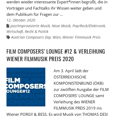
werden wieder interessante Expert*innen begrüßt, die in
Vorträgen und Fachtalks ihr Wissen weiter geben und
dem Publikum für Fragen zur …
12. Oktober 2020
Jazz/Improvisierte Musik
,
Neue Musik
,
Pop/Rock/Elektronik
,
Links
zu
Wirtschaft, Recht & Politik
den
Kategorien
Austrian Composers Day
,
Wien
,
Wiener Filmmusik Preis
Links
zu
den
Tags
FILM COMPOSERS’ LOUNGE #12 & VERLEIHUNG
WIENER FILMMUSIK PREIS 2020
Am 3. April lädt der
ÖSTERREICHISCHE
KOMPONISTENBUND (ÖKB)
zur zwölften Ausgabe der FILM
COMPOSERS’ LOUNGE samt
Verleihung des WIENER
FILMMUSIK PREIS 2019 ins
Wiener PORGY & BESS. Es wird Musik von THOMAS DESI