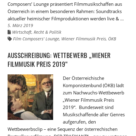
Composers’ Lounge präsentiert Filmmusikschaffen aus
Österreich in einem besonderen Rahmen: Soundtracks
aktueller heimischer Filmproduktionen werden live & …
5. März 2019
Wirtschaft, Recht & Politik
Links
zu
Film Composers' Lounge
,
Wiener Filmmusik Preis
,
ÖKB
Links
den
zu
Kategorien
den
Tags
AUSSCHREIBUNG: WETTBEWERB „WIENER
FILMMUSIK PREIS 2019“
Der Österreichische
Komponistenbund (ÖKB) lädt
zum Nachwuchs-Wettbewerb
„Wiener Filmmusik Preis
2019“. Bundesweit sind
Musikschaffende aller Genres
aufgerufen, den
Wettbewerbsclip – eine Sequenz der österrechischen