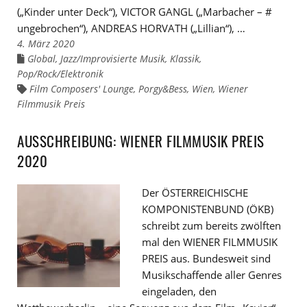
(„Kinder unter Deck“), VICTOR GANGL („Marbacher – #
ungebrochen“), ANDREAS HORVATH („Lillian“), …
4. März 2020
Global
,
Jazz/Improvisierte Musik
,
Klassik
,
Links
zu
Pop/Rock/Elektronik
den
Kategorien
Film Composers' Lounge
,
Porgy&Bess
,
Wien
,
Wiener
Links
zu
Filmmusik Preis
den
Tags
AUSSCHREIBUNG: WIENER FILMMUSIK PREIS
2020
Der ÖSTERREICHISCHE
KOMPONISTENBUND (ÖKB)
schreibt zum bereits zwölften
mal den WIENER FILMMUSIK
PREIS aus. Bundesweit sind
Musikschaffende aller Genres
eingeladen, den