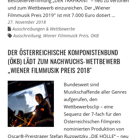
Bestsellerverfilmung „DER TRAFIKANT“ – neu zu vertonen
und zum Wettbewerb einzureichen. Der „Wiener
Filmmusik Preis 2019″ ist mit 7.000 Euro dotiert …
27. November 2018
Ausschreibungen & Wettbewerbe
Links
zu
Ausschreibung
,
Wiener Filmmusik Preis
,
ÖKB
Links
den
zu
Kategorien
den
Tags
DER ÖSTERREICHISCHE KOMPONISTENBUND
(ÖKB) LÄDT ZUM NACHWUCHS-WETTBEWERB
„WIENER FILMMUSIK PREIS 2018″
Bundesweit sind
Musikschaffende aller Genres
aufgerufen, den
Wettbewerbsclip – eine
Sequenz der 7-fach für den
Österreichischen Filmpreis
nominierten Produktion von
Oscar®-Preisträger Stefan Ruzowitzky „DIE HÖLLE“ – neu