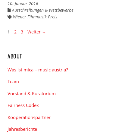
10. Januar 2016
Ausschreibungen & Wettbewerbe
Links
zu
Wiener Filmmusik Preis
Links
den
zu
Kategorien
den
Tags
Seite
Seite
Seite
1
2
3
Weiter
→
ABOUT
Was ist mica – music austria?
Team
Vorstand & Kuratorium
Fairness Codex
Kooperationspartner
Jahresberichte