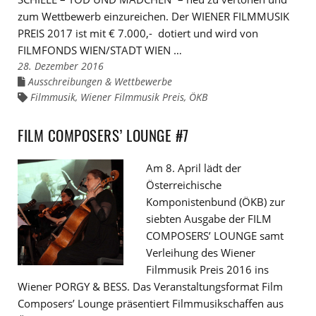
zum Wettbewerb einzureichen. Der WIENER FILMMUSIK
PREIS 2017 ist mit € 7.000,- dotiert und wird von
FILMFONDS WIEN/STADT WIEN …
28. Dezember 2016
Ausschreibungen & Wettbewerbe
Links
zu
Filmmusik
,
Wiener Filmmusik Preis
,
ÖKB
Links
den
zu
Kategorien
den
Tags
FILM COMPOSERS’ LOUNGE #7
Am 8. April lädt der
Österreichische
Komponistenbund (ÖKB) zur
siebten Ausgabe der FILM
COMPOSERS’ LOUNGE samt
Verleihung des Wiener
Filmmusik Preis 2016 ins
Wiener PORGY & BESS. Das Veranstaltungsformat Film
Composers’ Lounge präsentiert Filmmusikschaffen aus