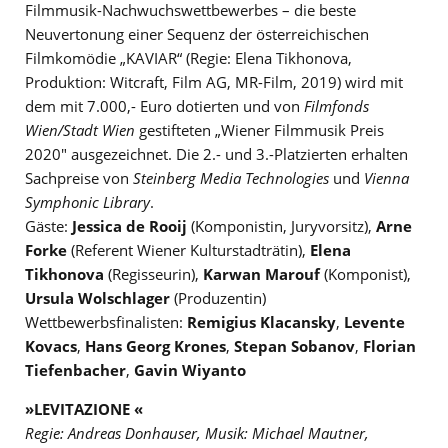
Filmmusik-Nachwuchswettbewerbes – die beste
Neuvertonung einer Sequenz der österreichischen
Filmkomödie „KAVIAR“ (Regie: Elena Tikhonova,
Produktion: Witcraft, Film AG, MR-Film, 2019) wird mit
dem mit 7.000,- Euro dotierten und von
Filmfonds
Wien/Stadt Wien
gestifteten „Wiener Filmmusik Preis
2020″ ausgezeichnet. Die 2.- und 3.-Platzierten erhalten
Sachpreise von
Steinberg Media Technologies
und
Vienna
Symphonic Library
.
Gäste:
Jessica de Rooij
(Komponistin, Juryvorsitz),
Arne
Forke
(Referent Wiener Kulturstadträtin),
Elena
Tikhonova
(Regisseurin),
Karwan Marouf
(Komponist),
Ursula Wolschlager
(Produzentin)
Wettbewerbsfinalisten:
Remigius Klacansky
,
Levente
Kovacs
,
Hans Georg Krones
,
Stepan Sobanov
,
Florian
Tiefenbacher
,
Gavin Wiyanto
»LEVITAZIONE «
Regie: Andreas Donhauser, Musik: Michael Mautner,