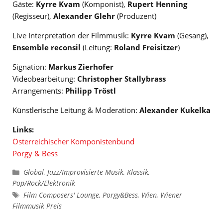
Gäste:
Kyrre Kvam
(Komponist),
Rupert Henning
(Regisseur),
Alexander Glehr
(Produzent)
Live Interpretation der Filmmusik:
Kyrre Kvam
(Gesang),
Ensemble reconsil
(Leitung:
Roland Freisitzer
)
Signation:
Markus Zierhofer
Videobearbeitung:
Christopher Stallybrass
Arrangements:
Philipp Tröstl
Künstlerische Leitung & Moderation:
Alexander Kukelka
Links:
Österreichischer Komponistenbund
Porgy & Bess
Kategorien
Global
,
Jazz/Improvisierte Musik
,
Klassik
,
Pop/Rock/Elektronik
Schlagwörter
Film Composers' Lounge
,
Porgy&Bess
,
Wien
,
Wiener
Filmmusik Preis