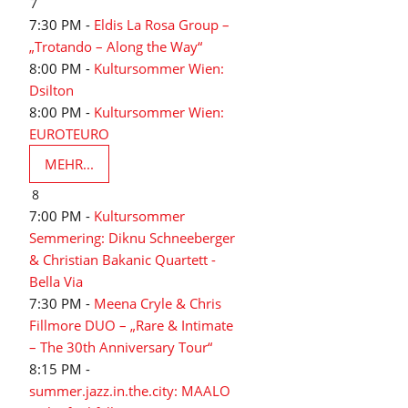
7
7:30 PM -
Eldis La Rosa Group –
„Trotando – Along the Way“
8:00 PM -
Kultursommer Wien:
Dsilton
8:00 PM -
Kultursommer Wien:
EUROTEURO
MEHR...
8
7:00 PM -
Kultursommer
Semmering: Diknu Schneeberger
& Christian Bakanic Quartett -
Bella Via
7:30 PM -
Meena Cryle & Chris
Fillmore DUO – „Rare & Intimate
– The 30th Anniversary Tour“
8:15 PM -
summer.jazz.in.the.city: MAALO