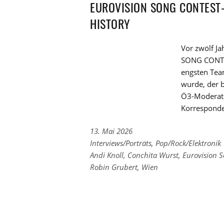
EUROVISION SONG CONTEST-
HISTORY
Vor zwölf J
SONG CONTES
engsten Team
wurde, der b
Ö3-Moderato
Korrespond
13. Mai 2026
Links
Interviews/Porträts
,
Pop/Rock/Elektronik
zu
Links
Andi Knoll
,
Conchita Wurst
,
Eurovision S
den
zu
Robin Grubert
,
Wien
Kategorien
den
Tags