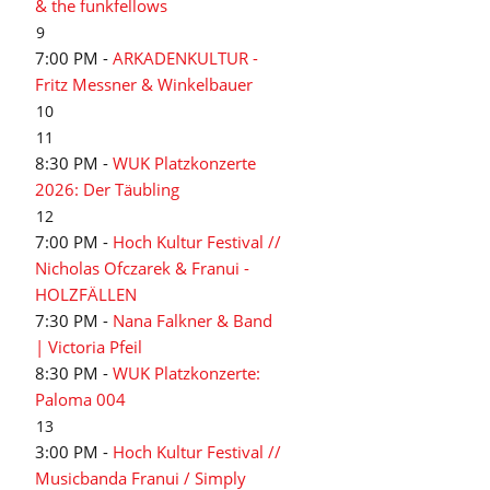
& the funkfellows
9
7:00 PM -
ARKADENKULTUR -
Fritz Messner & Winkelbauer
10
11
8:30 PM -
WUK Platzkonzerte
2026: Der Täubling
12
7:00 PM -
Hoch Kultur Festival //
Nicholas Ofczarek & Franui -
HOLZFÄLLEN
7:30 PM -
Nana Falkner & Band
| Victoria Pfeil
8:30 PM -
WUK Platzkonzerte:
Paloma 004
13
3:00 PM -
Hoch Kultur Festival //
Musicbanda Franui / Simply