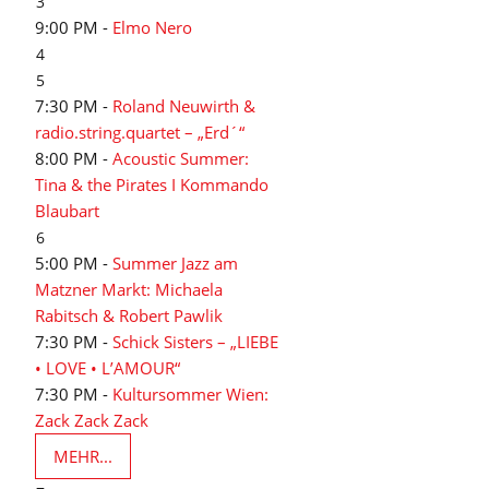
3
9:00 PM -
Elmo Nero
4
5
7:30 PM -
Roland Neuwirth &
radio.string.quartet – „Erd´“
8:00 PM -
Acoustic Summer:
Tina & the Pirates I Kommando
Blaubart
6
5:00 PM -
Summer Jazz am
Matzner Markt: Michaela
Rabitsch & Robert Pawlik
7:30 PM -
Schick Sisters – „LIEBE
• LOVE • L’AMOUR“
7:30 PM -
Kultursommer Wien:
Zack Zack Zack
MEHR...