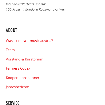
Links
Interviews/Porträts
,
Klassik
zu
Links
100 Prozent
,
Bojidara Kouzmanova
,
Wien
den
zu
Kategorien
den
Tags
ABOUT
Was ist mica – music austria?
Team
Vorstand & Kuratorium
Fairness Codex
Kooperationspartner
Jahresberichte
SERVICE