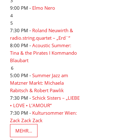
3
9:00 PM -
Elmo Nero
4
5
7:30 PM -
Roland Neuwirth &
radio.string.quartet – „Erd´“
8:00 PM -
Acoustic Summer:
Tina & the Pirates I Kommando
Blaubart
6
5:00 PM -
Summer Jazz am
Matzner Markt: Michaela
Rabitsch & Robert Pawlik
7:30 PM -
Schick Sisters – „LIEBE
• LOVE • L’AMOUR“
7:30 PM -
Kultursommer Wien:
Zack Zack Zack
MEHR...