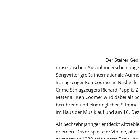
Der Steirer Geo
musikalischen Ausnahmeerscheinungen.
Songwriter große internationale Aufme
Schlagzeuger Ken Coomer in Nashville p
Crime Schlagzeugers Richard Pappik. Z
Material: Ken Coomer wird dabei als Sc
berührend und eindringlichen Stimme a
im Haus der Musik auf und am 16. Dez
Als Sechzehnjähriger entdeckt Altziebl
erlernen. Davor spielte er Violine, ab
gründete er 1989 seine erste Band „pu