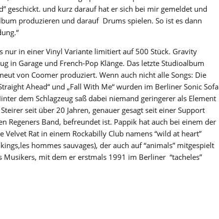
 geschickt. und kurz darauf hat er sich bei mir gemeldet und
Album produzieren und darauf Drums spielen. So ist es dann
dung.“
 nur in einer Vinyl Variante limitiert auf 500 Stück. Gravity
lug in Garage und French-Pop Klänge. Das letzte Studioalbum
neut von Coomer produziert. Wenn auch nicht alle Songs: Die
Straight Ahead“ und „Fall With Me“ wurden im Berliner Sonic Sofa
inter dem Schlagzeug saß dabei niemand geringerer als Element
teirer seit über 20 Jahren, genauer gesagt seit einer Support
ven Regeners Band, befreundet ist. Pappik hat auch bei einem der
he Velvet Rat in einem Rockabilly Club namens “wild at heart”
lkings,les hommes sauvages), der auch auf “animals” mitgespielt
des Musikers, mit dem er erstmals 1991 im Berliner “tacheles”