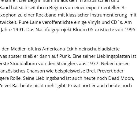
Band hat sich seit ihren Beginn von einer experimentellen 3-
ophon zu einer Rockband mit klassischer Instrumentierung mit
twickelt. Pure Laine veröffentlichte einige Vinyls und CD´s. Am
m Jahre 1991. Das Nachfolgeprojekt Bloom 05 existierte von 1995
n den Medien oft ins Americana-Eck hineinschubladisierte
s später stieß er dann auf Punk. Eine seiner Lieblingsplatten ist
s erste Studioalbum von den Stranglers aus 1977. Neben diesen
ranzösisches Chanson wie beispielsweise Brel, Prevert oder
gere Rolle. Seine Lieblingsband ist auch heute noch Dead Moon,
lvet Rat heute nicht mehr gibt! Privat hört er auch heute noch