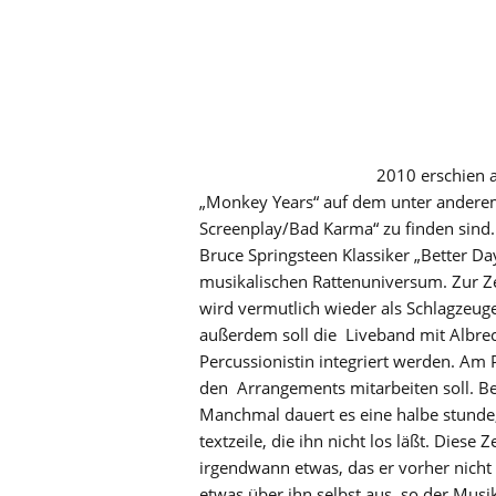
2010 erschien a
„Monkey Years“ auf dem unter anderem
Screenplay/Bad Karma“ zu finden sind.
Bruce Springsteen Klassiker „Better D
musikalischen Rattenuniversum. Zur Ze
wird vermutlich wieder als Schlagzeu
außerdem soll die Liveband mit Albrec
Percussionistin integriert werden. Am
den Arrangements mitarbeiten soll. Be
Manchmal dauert es eine halbe stunde,
textzeile, die ihn nicht los läßt. Diese 
irgendwann etwas, das er vorher nicht 
etwas über ihn selbst aus, so der Musi