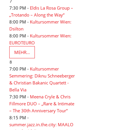
7
7:30 PM -
Eldis La Rosa Group –
„Trotando – Along the Way“
8:00 PM -
Kultursommer Wien:
Dsilton
8:00 PM -
Kultursommer Wien:
EUROTEURO
MEHR...
8
7:00 PM -
Kultursommer
Semmering: Diknu Schneeberger
& Christian Bakanic Quartett -
Bella Via
7:30 PM -
Meena Cryle & Chris
Fillmore DUO – „Rare & Intimate
– The 30th Anniversary Tour“
8:15 PM -
h
summer.jazz.in.the.city: MAALO