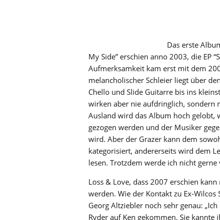
Das erste Albu
My Side” erschien anno 2003, die EP “
Aufmerksamkeit kam erst mit dem 200
melancholischer Schleier liegt über d
Chello und Slide Guitarre bis ins klein
wirken aber nie aufdringlich, sondern 
Ausland wird das Album hoch gelobt, w
gezogen werden und der Musiker gegen
wird. Aber der Grazer kann dem sowohl 
kategorisiert, andererseits wird dem L
lesen. Trotzdem werde ich nicht gerne v
Loss & Love, dass 2007 erschien kann m
werden. Wie der Kontakt zu Ex-Wilcos
Georg Altziebler noch sehr genau: „Ic
Ryder auf Ken gekommen. Sie kannte ihn