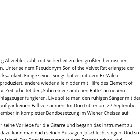
rg Altziebler zählt mit Sicherheit zu den größten heimischen
 Unter seinem Pseudonym Son of the Velvet Rat erlangte der
rksamkeit. Einige seiner Songs hat er mit dem Ex-Wilco
roduziert, andere wieder allein oder mit Hilfe des Element of
ur Zeit arbeitet der „Sohn einer samtenen Ratte“ an neuem
hlagzeuger fungieren. Live sollte man den ruhigen Sänger mit de
uf gar keinen Fall versäumen. Im Duo tritt er am 27.September
ember in kompletter Bandbesetzung im Wiener Chelsea auf.
er seine Vorliebe für die Gitarre und begann das Instrument zu
er dazu kann man nach seinen Aussagen ja schlecht singen. Und so
re laine“. Der Begriff stammt aus dem Französischen und