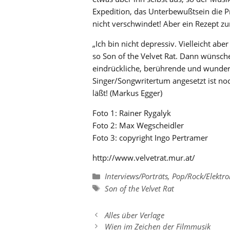
Expedition, das Unterbewußtsein die Pr
nicht verschwindet! Aber ein Rezept zu
„Ich bin nicht depressiv. Vielleicht ab
so Son of the Velvet Rat. Dann wünsche
eindrückliche, berührende und wunder
Singer/Songwritertum angesetzt ist no
läßt! (Markus Egger)
Foto 1: Rainer Rygalyk
Foto 2: Max Wegscheidler
Foto 3: copyright Ingo Pertramer
http://www.velvetrat.mur.at/
Kategorien
Interviews/Porträts
,
Pop/Rock/Elektro
Schlagwörter
Son of the Velvet Rat
Alles über Verlage
Wien im Zeichen der Filmmusik