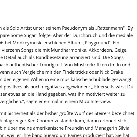
m als Solo Artist unter seinem Pseudonym als „Rattenmann“ „By
Spare Some Sugar“ folgte. Aber der Durchbruch und die mediale
6 bei Monkeymusic erschienen Album „Playground“. Ein
en vierzehn Songs die mit Mundharmonika, Akkordeon, Geige,
ste Detail auch als Bandbesetzung arrangiert sind. Die Songs
nach authentischer Traurigkeit. Von Musikerkritikern im In und
enn auch Vergleiche mit den Tindersticks oder Nick Drake
 den eigenen Willen in eine musikalische Schublade gezwängt
positives als auch negatives abgewinnen: „ Einerseits wirst Du
eser etwas an die Hand gegeben, was ihn motiviert weiter zu
erglichen.“, sagte er einmal in einem Mica Interview.
it Sicherheit als der bisher größte Wurf des Steirers bezeichnet
 Schlagzeuger Ken Coomer zustande kam, daran erinnert sich
h bin über meine amerikanische Freundin und Managerin Silvia
, weil er ihre band Sugarplum Fairies produziert hat. Sie hat