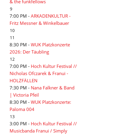
& the funkfellows
9
7:00 PM -
ARKADENKULTUR -
Fritz Messner & Winkelbauer
10
11
8:30 PM -
WUK Platzkonzerte
2026: Der Täubling
12
7:00 PM -
Hoch Kultur Festival //
Nicholas Ofczarek & Franui -
HOLZFÄLLEN
7:30 PM -
Nana Falkner & Band
| Victoria Pfeil
8:30 PM -
WUK Platzkonzerte:
Paloma 004
13
3:00 PM -
Hoch Kultur Festival //
Musicbanda Franui / Simply