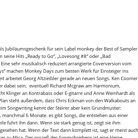
ls Jubiläumsgeschenk für sein Label monkey der Best of Sampler
 seine Hits „Ready to Go“, „Lovesong #8“ oder „Bad
 Eine sehr musikalisch reduziert arrangierte Coverversion vom
ays“ machen Monkey Days zum besten Werk für Einsteiger ins
it arbeitet Georg Altzieibler gerade an neuen Songs. Ken Coomer
ger dabei sein, eventuell Richard Mcgraw am Harmonium,
ht Klinger an Kontrabass oder E-gitarre und Anne Weinhardt als
 Plan steht außerdem, dass Chris Eckman von den Walkabouts an
im Songwriting kennt der Steirer aber kein Grundmuster:
 manchmal 6 Monate. es gibt Songs, die entstehen aus einer
Zeile führt ihn dann. Wenn sie stark genug ist, zeigt sie ihm
gesehen hat. Wenn der Text dann komplett ist, sagt er meist auc
ker zu Mica. Der prozeß des Songschreibens ist eine kleine