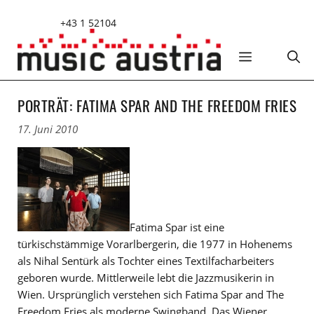
Zum
+43 1 52104
Inhalt
springen
MENÜ
PORTRÄT: FATIMA SPAR AND THE FREEDOM FRIES
17. Juni 2010
Fatima Spar ist eine
türkischstämmige Vorarlbergerin, die 1977 in Hohenems
als Nihal Sentürk als Tochter eines Textilfacharbeiters
geboren wurde. Mittlerweile lebt die Jazzmusikerin in
Wien. Ursprünglich verstehen sich Fatima Spar and The
Freedom Fries als moderne Swingband. Das Wiener