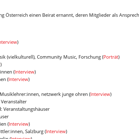
ng Österreich einen Beirat ernannt, deren Mitglieder als Ansprec
nterview
)
ik (vielkulturell), Community Music, Forschung (
Porträt
)
w
)
innen (
Interview
)
en (
Interview
)
 Musiklehrer:innen, netzwerk junge ohren (
Interview
)
 Veranstalter
: Veranstaltungshäuser
user
en (
Interview
)
tler:innen, Salzburg (
Interview
)
rlin (
Interview
)