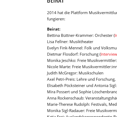
2014 hat die Plattform Musikvermittlu
fungieren:
Beirat:
Bettina Büttner-Krammer: Orchester (
I
Lisa Fellner: Musiktheater
Evelyn Fink-Mennel: Folk und Volksmus
Dietmar Flosdorf: Forschung (
Intervie
Monika Jeschko: Freie Musikvermittler:
Nicole Marte: Freie Musikvermittler:inn
Judith McGregor: Musikschulen
Axel Petri-Preis: Lehre und Forschung,
Elisabeth Pöcksteiner und Antonia Sigl:
Mira Possert und Sophie Löschenbrand
Anna Rockenschaub: Veranstaltungshä
Marie-Therese Rudolph: Festivals, Medi
Monika Sigl-Radauer: Freie Musikvermit
Katja Frei: Auslandskorrespondentin Be