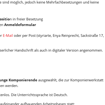
e sind möglich, jedoch keine Mehrfachbesetzungen und keine
ositio
n in freier Besetzung
nen
Anmeldeformular
er
E-Mail
oder per Post (styriarte, Enya Reinprecht, Sackstraße 17,
serlicher Handschrift als auch in digitaler Version angenommen.
junge Komponierende
ausgewählt, die zur Komponierwerkstatt
den werden.
tenlos. Die Unterrichtssprache ist Deutsch.
 aufeinander aufbauenden Arbeitsphasen statt: