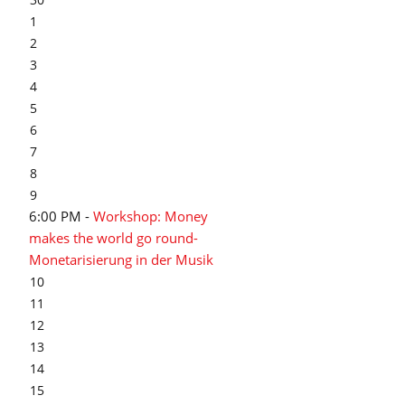
1
2
3
4
5
6
7
8
9
6:00 PM -
Workshop: Money
makes the world go round-
Monetarisierung in der Musik
10
11
12
13
14
15