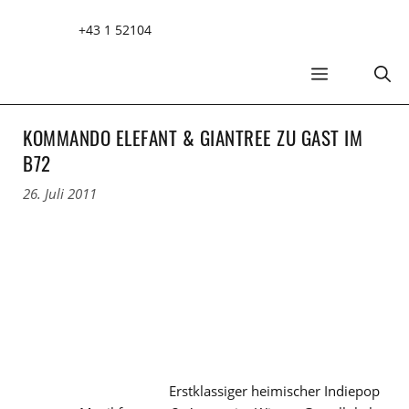
Zum
+43 1 52104
Inhalt
springen
MENÜ
KOMMANDO ELEFANT & GIANTREE ZU GAST IM
B72
26. Juli 2011
Erstklassiger heimischer Indiepop