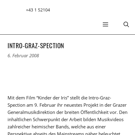
Zum
+43 1 52104
Inhalt
springen
MENÜ
INTRO-GRAZ-SPECTION
6. Februar 2008
Mit dem Film “Kinder der Iris” stellt die Intro-Graz-
Spection am 9. Februar ihr neuestes Projekt in der Grazer
Generalmusikdirektion der breiten Öffentlichkeit vor. Den
inhaltlichen Schwerpunkt der Arbeit bilden Musikvideos
zahlreicher heimischer Bands, welche aus einer
Perspektive abseits des Mainstreams näher beleuchtet