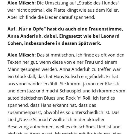
Alex Miksch:
Die Umsetzung auf „Straße des Hundes“
war nicht optimal, die Platte klingt wie aus dem Keller.
Aber ich finde die Lieder darauf spannend.
Auf „Nur a Opfe“ hast du auch eine Frauenstimme,
Anna Anderluh, dabei. Eingesetzt wie bei Leonard
Cohen, insbesondere in dessen Spätwerk.
Alex Miksch:
Das stimmt schon, ich finde es oft von den
Texten her gut, wenn diese von einer Frau und einem
Mann gesungen werden. Anna Anderluh zu treffen war
ein Glücksfall, das hat Hans Kulisch eingefädelt. Er hat
uns voneinander erzählt. Sie kommt ja von der Klassik
und dem Jazz und macht Schauspiel und ich komme vom
autodidaktischen Blues und Rock ’n’ Roll. Ich fand es
spannend, dass Hans erkannt hat, dass das
zusammenpasst, obwohl es so unterschiedlich ist. Das
Lied „Nosse Schuach“ wollte ich in der aktuellen
Besetzung aufnehmen, weil es ein schönes Lied ist und
einfach zu Anna passt. Ich möchte mit ihr bald mal eine