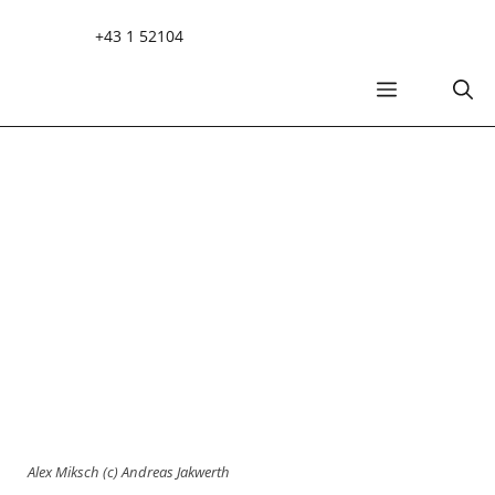
Zum
+43 1 52104
Inhalt
springen
MENÜ
Alex Miksch (c) Andreas Jakwerth