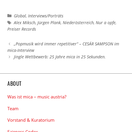
Kategorien
Global
,
Interviews/Porträts
Schlagwörter
Alex Miksch
,
Jürgen Plank
,
Niederösterreich
,
Nur a opfe
,
Preiser Records
„Popmusik wird immer repetitiver“ – CESÁR SAMPSON im
mica-Interview
Jingle Wettbewerb: 25 Jahre mica in 25 Sekunden.
ABOUT
Was ist mica – music austria?
Team
Vorstand & Kuratorium
Fairness Codex