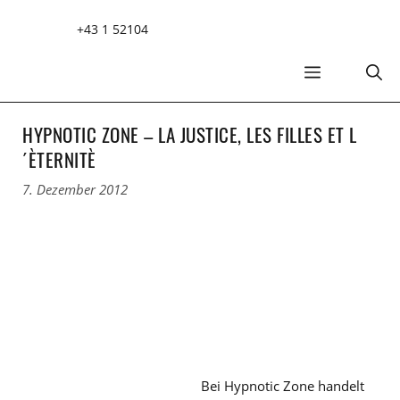
Zum
+43 1 52104
Inhalt
springen
MENÜ
HYPNOTIC ZONE – LA JUSTICE, LES FILLES ET L
´ÈTERNITÈ
7. Dezember 2012
Bei Hypnotic Zone handelt