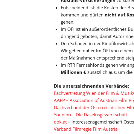
Ausfalls-Versicherungen
zu kläre
Entscheidend ist: die Kosten der B
kommen und dürfen
nicht auf Ko
gehen.
Im ÖFI ist ein außerordentliches Bu
dringend geboten, damit AutorInne
Den Schaden in der Kinofilmwirtsch
Wir gehen daher im ÖFI von einem B
der Maßnahmen entsprechend steig
Im RTR Fernsehfonds gehen wir ang
Millionen €
zusätzlich aus, um di
Die unterzeichnenden Verbände:
Fachvertretung Wien der Film & Musi
AAFP – Association of Austrian Film P
Dachverband der Österreichischen Fil
Younion – Die Daseinsgewerkschaft
dok.at
– Interessensgemeinschaft Öste
Verband Filmregie Film Austria