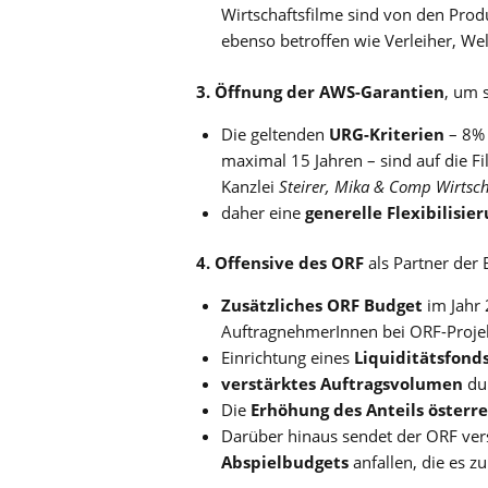
Wirtschaftsfilme sind von den Prod
ebenso betroffen wie Verleiher, We
3. Öffnung der AWS-Garantien
, um 
Die geltenden
URG-Kriterien
– 8% 
maximal 15 Jahren – sind auf die 
Kanzlei
Steirer, Mika & Comp Wirts
daher eine
generelle Flexibilisi
4. Offensive des ORF
als Partner der
Zusätzliches ORF Budget
im Jahr 
AuftragnehmerInnen bei ORF-Proje
Einrichtung eines
Liquiditätsfond
verstärktes Auftragsvolumen
du
Die
Erhöhung des Anteils österr
Darüber hinaus sendet der ORF ver
Abspielbudgets
anfallen, die es zu 