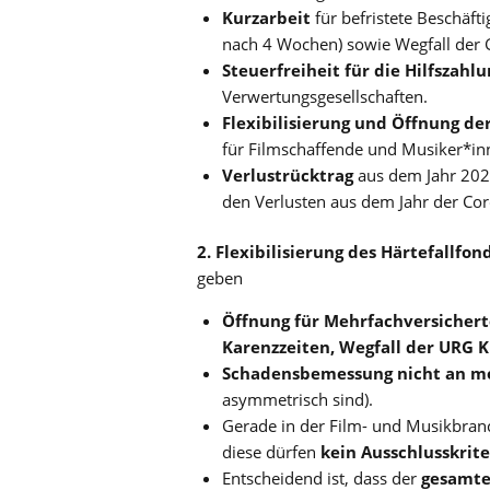
Kurzarbeit
für befristete Beschäft
nach 4 Wochen) sowie Wegfall der 
Steuerfreiheit für die Hilfszahl
Verwertungsgesellschaften.
Flexibilisierung und Öffnung de
für Filmschaffende und Musiker*in
Verlustrücktrag
aus dem Jahr 2020
den Verlusten aus dem Jahr der Co
2. Flexibilisierung des Härtefallfon
geben
Öffnung für Mehrfachversichert
Karenzzeiten, Wegfall der URG K
Schadensbemessung nicht an m
asymmetrisch sind).
Gerade in der Film- und Musikbranc
diese dürfen
kein Ausschlusskrit
Entscheidend ist, dass der
gesamte