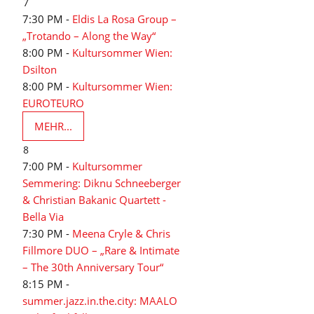
7
7:30 PM -
Eldis La Rosa Group –
„Trotando – Along the Way“
8:00 PM -
Kultursommer Wien:
Dsilton
8:00 PM -
Kultursommer Wien:
EUROTEURO
MEHR...
8
7:00 PM -
Kultursommer
Semmering: Diknu Schneeberger
& Christian Bakanic Quartett -
Bella Via
7:30 PM -
Meena Cryle & Chris
Fillmore DUO – „Rare & Intimate
– The 30th Anniversary Tour“
8:15 PM -
summer.jazz.in.the.city: MAALO