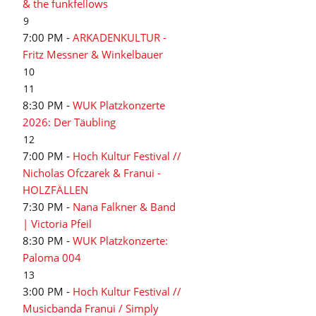
& the funkfellows
9
7:00 PM -
ARKADENKULTUR -
Fritz Messner & Winkelbauer
10
11
8:30 PM -
WUK Platzkonzerte
2026: Der Täubling
12
7:00 PM -
Hoch Kultur Festival //
Nicholas Ofczarek & Franui -
HOLZFÄLLEN
7:30 PM -
Nana Falkner & Band
| Victoria Pfeil
8:30 PM -
WUK Platzkonzerte:
Paloma 004
13
3:00 PM -
Hoch Kultur Festival //
Musicbanda Franui / Simply