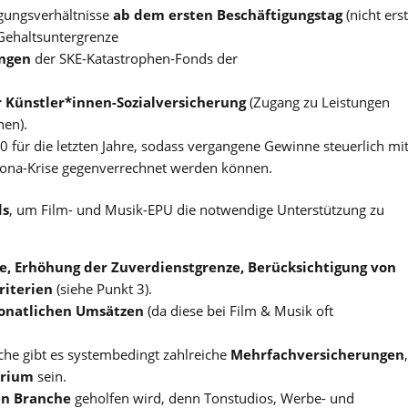
igungsverhältnisse
ab dem ersten Beschäftigungstag
(nicht erst
Gehaltsuntergrenze
ungen
der SKE-Katastrophen-Fonds der
r Künstler*innen-Sozialversicherung
(Zugang zu Leistungen
nen).
 für die letzten Jahre, sodass vergangene Gewinne steuerlich mi
rona-Krise gegenverrechnet werden können.
ds
, um Film- und Musik-EPU die notwendige Unterstützung zu
e, Erhöhung der Zuverdienstgrenze, Berücksichtigung von
riterien
(siehe Punkt 3).
onatlichen Umsätzen
(da diese bei Film & Musik oft
he gibt es systembedingt zahlreiche
Mehrfachversicherungen
,
erium
sein.
n Branche
geholfen wird, denn Tonstudios, Werbe- und