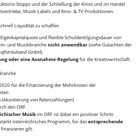
uktions-Stopps und der Schließung der Kinos und im Handel
ltvertriebe, Musik-Labels und Kino- & TV-Produktionen.
schnell Liquidität zu schaffen
Eigenkapitalquote und flexible Schuldentilgungsdauer von
Film- und Musikbranche
nicht anwendbar
(siehe Gutachten der
chaftstreuhand GmbH
).
erung oder eine Ausnahme-Regelung
für die Kreativwirtschaft.
 Branche
2020 für die Finanzierung der Mehrkosten der
kten
s
(Akontierung von Ratenzahlungen)
rch den ORF.
eichischer Musik
im ORF ist dabei ein positiver Schritt.
stärkt österreichisches Programm, für das
entsprechende
finanzieren gilt.