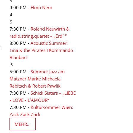
3
9:00 PM -
Elmo Nero
4
5
7:30 PM -
Roland Neuwirth &
radio.string.quartet – „Erd´“
8:00 PM -
Acoustic Summer:
t
Tina & the Pirates I Kommando
Blaubart
6
5:00 PM -
Summer Jazz am
Matzner Markt: Michaela
Rabitsch & Robert Pawlik
7:30 PM -
Schick Sisters – „LIEBE
• LOVE • L’AMOUR“
7:30 PM -
Kultursommer Wien:
Zack Zack Zack
MEHR...