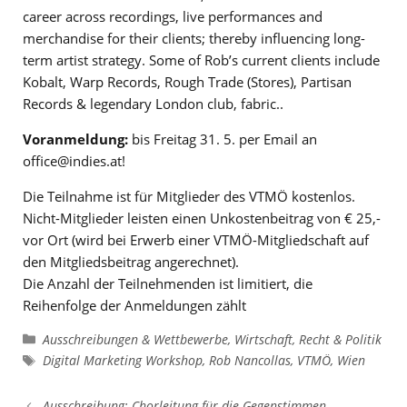
career across recordings, live performances and
merchandise for their clients; thereby influencing long-
term artist strategy. Some of Rob’s current clients include
Kobalt, Warp Records, Rough Trade (Stores), Partisan
Records & legendary London club, fabric..
Voranmeldung:
bis Freitag 31. 5. per Email an
office@indies.at!
Die Teilnahme ist für Mitglieder des VTMÖ kostenlos.
Nicht-Mitglieder leisten einen Unkostenbeitrag von € 25,-
vor Ort (wird bei Erwerb einer VTMÖ-Mitgliedschaft auf
den Mitgliedsbeitrag angerechnet).
Die Anzahl der Teilnehmenden ist limitiert, die
Reihenfolge der Anmeldungen zählt
Kategorien
Ausschreibungen & Wettbewerbe
,
Wirtschaft, Recht & Politik
Schlagwörter
Digital Marketing Workshop
,
Rob Nancollas
,
VTMÖ
,
Wien
Ausschreibung: Chorleitung für die Gegenstimmen