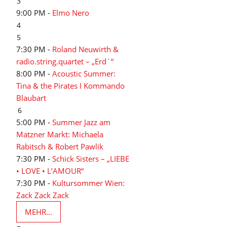
3
9:00 PM -
Elmo Nero
4
5
7:30 PM -
Roland Neuwirth &
radio.string.quartet – „Erd´“
8:00 PM -
Acoustic Summer:
Tina & the Pirates I Kommando
Blaubart
6
5:00 PM -
Summer Jazz am
Matzner Markt: Michaela
Rabitsch & Robert Pawlik
7:30 PM -
Schick Sisters – „LIEBE
• LOVE • L’AMOUR“
7:30 PM -
Kultursommer Wien:
Zack Zack Zack
MEHR...