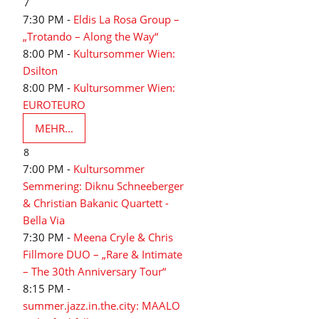
7
7:30 PM -
Eldis La Rosa Group –
„Trotando – Along the Way“
8:00 PM -
Kultursommer Wien:
Dsilton
8:00 PM -
Kultursommer Wien:
EUROTEURO
MEHR...
8
7:00 PM -
Kultursommer
Semmering: Diknu Schneeberger
& Christian Bakanic Quartett -
Bella Via
7:30 PM -
Meena Cryle & Chris
Fillmore DUO – „Rare & Intimate
– The 30th Anniversary Tour“
8:15 PM -
summer.jazz.in.the.city: MAALO