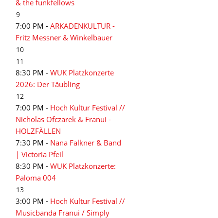
& the funkfellows
9
7:00 PM -
ARKADENKULTUR -
Fritz Messner & Winkelbauer
10
11
8:30 PM -
WUK Platzkonzerte
2026: Der Täubling
12
7:00 PM -
Hoch Kultur Festival //
Nicholas Ofczarek & Franui -
HOLZFÄLLEN
7:30 PM -
Nana Falkner & Band
| Victoria Pfeil
8:30 PM -
WUK Platzkonzerte:
Paloma 004
13
3:00 PM -
Hoch Kultur Festival //
Musicbanda Franui / Simply