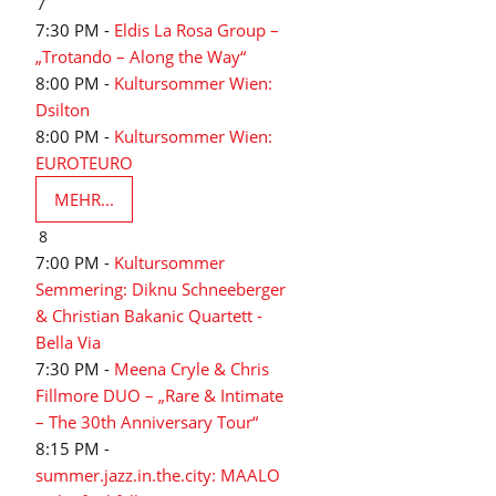
7
7:30 PM -
Eldis La Rosa Group –
„Trotando – Along the Way“
8:00 PM -
Kultursommer Wien:
Dsilton
8:00 PM -
Kultursommer Wien:
EUROTEURO
MEHR...
8
7:00 PM -
Kultursommer
Semmering: Diknu Schneeberger
& Christian Bakanic Quartett -
Bella Via
7:30 PM -
Meena Cryle & Chris
Fillmore DUO – „Rare & Intimate
– The 30th Anniversary Tour“
8:15 PM -
summer.jazz.in.the.city: MAALO