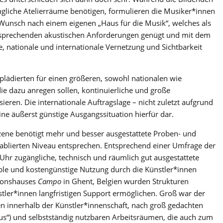
ängliche Atelierräume benötigen, formulieren die Musiker*innen
Wunsch nach einem eigenen „Haus für die Musik“, welches als
ntsprechenden akustischen Anforderungen genügt und mit dem
, nationale und internationale Vernetzung und Sichtbarkeit
plädierten für einen größeren, sowohl nationalen wie
 die dazu anregen sollen, kontinuierliche und große
eren. Die internationale Auftragslage – nicht zuletzt aufgrund
eine äußerst günstige Ausgangssituation hierfür dar.
Szene benötigt mehr und besser ausgestattete Proben- und
tablierten Niveau entsprechen. Entsprechend einer Umfrage der
Uhr zugängliche, technisch und räumlich gut ausgestattete
exible und kostengünstige Nutzung durch die Künstler*innen
tionshauses
Campo
in Ghent, Belgien wurden Strukturen
nstler*innen langfristigen Support ermöglichen. Groß war der
 innerhalb der Künstler*innenschaft, nach groß gedachten
us“) und selbstständig nutzbaren Arbeitsräumen, die auch zum