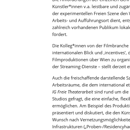
Künstler*innen v.a. leistbare und zug
der experimentellen Freien Szene den 
Arbeits- und Aufführungsort dient, e
zahlreich vorhandenen Publikum lokale
fördert.
Die Kolleg*innen von der Filmbranche 
internationalen Blick und ‚incentives‘,
Filmproduktionen über Wien zu organisi
der Streaming-Dienste – stellt derzeit 
Auch die freischaffende darstellende 
Arbeitsräume, die dem international e
IG Freie Theaterarbeit
sind rund um die 
Studios gefragt, die eine einfache, fl
ermöglichen. Am Beispiel des Produk
präsentiert und diskutiert, die den Kü
Wunsch nach Vernetzungsmöglichkeiten
Infrastrukturen („Proben-/Residencyha