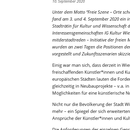
10. September 2020
Unter dem Motto “Freie Szene – Orte sch
fand am 3. und 4. September 2020 ein int
Stadträtin für Kultur und Wissenschaft 
Interessensgemeinschaften IG Kultur Wie
mitderstadtreden – Initiative der freien
wurden an zwei Tagen die Positionen der l
vorgestellt und Zukunftsszenarien skizzie
Einig war man sich, dass derzeit in Wi
freischaffenden Künstler*innen und Kul
europäischen Städten lauten die Ford
gleichzeitig in Neubauprojekte – v.a. 
Möglichkeiten für eine künstlerische N
Nicht nur die Bevölkerung der Stadt W
mehr – ein Spiegel der sich erweiterte
Ansprüche der Künstler*innen und Kultu
Die Anforderungen der einzelnen Genr