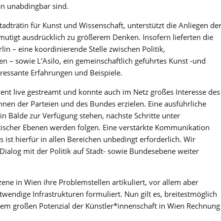
n unabdingbar sind.
dträtin für Kunst und Wissenschaft, unterstützt die Anliegen de
mutigt ausdrücklich zu größerem Denken. Insofern lieferten die
lin – eine koordinierende Stelle zwischen Politik,
 – sowie L’Asilo, ein gemeinschaftlich geführtes Kunst -und
ressante Erfahrungen und Beispiele.
nt live gestreamt und konnte auch im Netz großes Interesse des
nnen der Parteien und des Bundes erzielen. Eine ausführliche
 Bälde zur Verfügung stehen, nächste Schritte unter
itischer Ebenen werden folgen. Eine verstärkte Kommunikation
s ist hierfür in allen Bereichen unbedingt erforderlich. Wir
Dialog mit der Politik auf Stadt- sowie Bundesebene weiter
ne in Wien ihre Problemstellen artikuliert, vor allem aber
wendige Infrastrukturen formuliert. Nun gilt es, breitestmöglich
em großen Potenzial der Künstler*innenschaft in Wien Rechnung