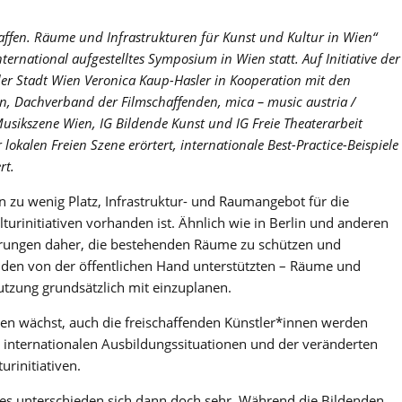
affen. Räume und Infrastrukturen für Kunst und Kultur in Wien“
ernational aufgestelltes Symposium in Wien statt. Auf Initiative der
der Stadt Wien Veronica Kaup-Hasler in Kooperation mit den
n, Dachverband der Filmschaffenden, mica – music austria /
 Musikszene Wien, IG Bildende Kunst und IG Freie Theaterarbeit
okalen Freien Szene erörtert, internationale Best-Practice-Beispiele
rt.
en zu wenig Platz, Infrastruktur- und Raumangebot für die
turinitiativen vorhanden ist. Ähnlich wie in Berlin und anderen
erungen daher, die bestehenden Räume zu schützen und
in den von der öffentlichen Hand unterstützten – Räume und
utzung grundsätzlich mit einzuplanen.
ien wächst, auch die freischaffenden Künstler*innen werden
n internationalen Ausbildungssituationen und der veränderten
rinitiativen.
es unterschieden sich dann doch sehr. Während die Bildenden