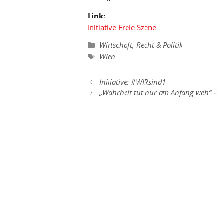
Link:
Initiative Freie Szene
Kategorien
Wirtschaft, Recht & Politik
Schlagwörter
Wien
Initiative: #WIRsind1
„Wahrheit tut nur am Anfang weh“ –