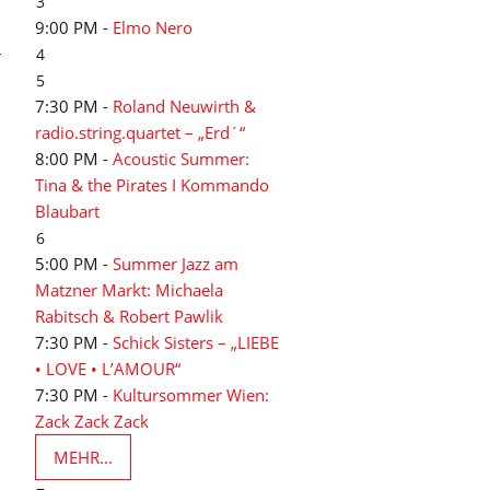
3
9:00 PM -
Elmo Nero
4
r
5
7:30 PM -
Roland Neuwirth &
radio.string.quartet – „Erd´“
8:00 PM -
Acoustic Summer:
Tina & the Pirates I Kommando
Blaubart
6
5:00 PM -
Summer Jazz am
Matzner Markt: Michaela
Rabitsch & Robert Pawlik
7:30 PM -
Schick Sisters – „LIEBE
• LOVE • L’AMOUR“
7:30 PM -
Kultursommer Wien:
Zack Zack Zack
MEHR...