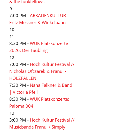
& the funkfellows
9
7:00 PM -
ARKADENKULTUR -
Fritz Messner & Winkelbauer
10
11
8:30 PM -
WUK Platzkonzerte
2026: Der Täubling
12
7:00 PM -
Hoch Kultur Festival //
Nicholas Ofczarek & Franui -
HOLZFÄLLEN
7:30 PM -
Nana Falkner & Band
| Victoria Pfeil
8:30 PM -
WUK Platzkonzerte:
Paloma 004
13
3:00 PM -
Hoch Kultur Festival //
Musicbanda Franui / Simply