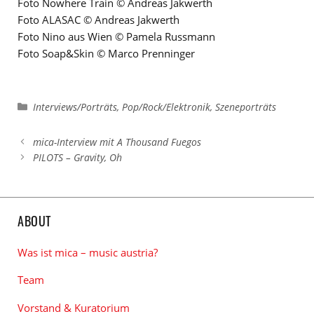
Foto Nowhere Train © Andreas Jakwerth
Foto ALASAC © Andreas Jakwerth
Foto Nino aus Wien © Pamela Russmann
Foto Soap&Skin © Marco Prenninger
Kategorien
Interviews/Porträts
,
Pop/Rock/Elektronik
,
Szeneporträts
mica-Interview mit A Thousand Fuegos
PILOTS – Gravity, Oh
ABOUT
Was ist mica – music austria?
Team
Vorstand & Kuratorium