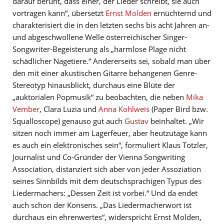
darauf beruht, dass einer, der Lieder schreibt, sie auch
vortragen kann“, übersetzt
Ernst Molden
ernüchternd und
charakterisiert die in den letzten sechs bis acht Jahren an-
und abgeschwollene Welle österreichischer Singer-
Songwriter-Begeisterung als „harmlose Plage nicht
schädlicher Nagetiere.“ Andererseits sei, sobald man über
den mit einer akustischen Gitarre behangenen Genre-
Stereotyp hinausblickt, durchaus eine Blüte der
„auktorialen Popmusik“ zu beobachten, die neben
Mika
Vember
, Clara Luzia und
Anna Kohlweis
(Paper Bird bzw.
Squalloscope) genauso gut auch
Gustav
beinhaltet. „Wir
sitzen noch immer am Lagerfeuer, aber heutzutage kann
es auch ein elektronisches sein“, formuliert Klaus Totzler,
Journalist und Co-Gründer der Vienna Songwriting
Association, distanziert sich aber von jeder Assoziation
seines Sinnbilds mit dem deutschsprachigen Typus des
Liedermachers: „Dessen Zeit ist vorbei.“ Und da endet
auch schon der Konsens. „Das Liedermacherwort ist
durchaus ein ehrenwertes“, widerspricht Ernst Molden,