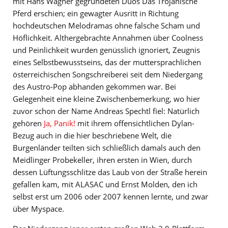
mit Hans Wagner gegründeten Duos Das Trojanische
Pferd erschien; ein gewagter Ausritt in Richtung
hochdeutschen Melodramas ohne falsche Scham und
Höflichkeit. Althergebrachte Annahmen über Coolness
und Peinlichkeit wurden genüsslich ignoriert, Zeugnis
eines Selbstbewusstseins, das der muttersprachlichen
österreichischen Songschreiberei seit dem Niedergang
des Austro-Pop abhanden gekommen war. Bei
Gelegenheit eine kleine Zwischenbemerkung, wo hier
zuvor schon der Name Andreas Spechtl fiel: Natürlich
gehören
Ja, Panik!
mit ihrem offensichtlichen Dylan-
Bezug auch in die hier beschriebene Welt, die
Burgenländer teilten sich schließlich damals auch den
Meidlinger Probekeller, ihren ersten in Wien, durch
dessen Lüftungsschlitze das Laub von der Straße herein
gefallen kam, mit ALASAC und Ernst Molden, den ich
selbst erst um 2006 oder 2007 kennen lernte, und zwar
über Myspace.