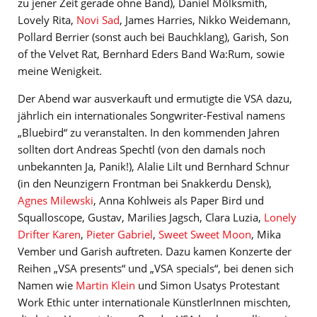
zu jener Zeit gerade ohne Band), Daniel Mölksmith,
Lovely Rita,
Novi Sad
, James Harries, Nikko Weidemann,
Pollard Berrier (sonst auch bei Bauchklang), Garish, Son
of the Velvet Rat, Bernhard Eders Band Wa:Rum, sowie
meine Wenigkeit.
Der Abend war ausverkauft und ermutigte die VSA dazu,
jährlich ein internationales Songwriter-Festival namens
„Bluebird“ zu veranstalten. In den kommenden Jahren
sollten dort Andreas Spechtl (von den damals noch
unbekannten Ja, Panik!), Alalie Lilt und Bernhard Schnur
(in den Neunzigern Frontman bei Snakkerdu Densk),
Agnes Milewski
, Anna Kohlweis als Paper Bird und
Squalloscope, Gustav, Marilies Jagsch, Clara Luzia,
Lonely
Drifter Karen
,
Pieter Gabriel
,
Sweet Sweet Moon
, Mika
Vember und Garish auftreten. Dazu kamen Konzerte der
Reihen „VSA presents“ und „VSA specials“, bei denen sich
Namen wie
Martin Klein
und Simon Usatys Protestant
Work Ethic unter internationale KünstlerInnen mischten,