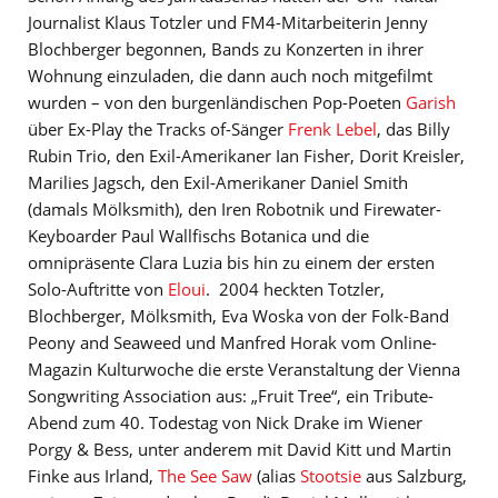
Journalist Klaus Totzler und FM4-Mitarbeiterin Jenny
Blochberger begonnen, Bands zu Konzerten in ihrer
Wohnung einzuladen, die dann auch noch mitgefilmt
wurden – von den burgenländischen Pop-Poeten
Garish
über Ex-Play the Tracks of-Sänger
Frenk Lebel
, das Billy
Rubin Trio, den Exil-Amerikaner Ian Fisher, Dorit Kreisler,
Marilies Jagsch, den Exil-Amerikaner Daniel Smith
(damals Mölksmith), den Iren Robotnik und Firewater-
Keyboarder Paul Wallfischs Botanica und die
omnipräsente Clara Luzia bis hin zu einem der ersten
Solo-Auftritte von
Eloui
. 2004 heckten Totzler,
Blochberger, Mölksmith, Eva Woska von der Folk-Band
Peony and Seaweed und Manfred Horak vom Online-
Magazin Kulturwoche die erste Veranstaltung der Vienna
Songwriting Association aus: „Fruit Tree“, ein Tribute-
Abend zum 40. Todestag von Nick Drake im Wiener
Porgy & Bess, unter anderem mit David Kitt und Martin
Finke aus Irland,
The See Saw
(alias
Stootsie
aus Salzburg,