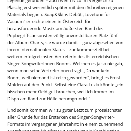
Legende gefunden – auch wenn Nico im Vergleich zu
Plaschg erst wesentlich später mit dem Schreiben eigenen
Materials begann. Soap&Skins Debüt „Lovetune for
Vacuum“ erreichte einen in Österreich für
herausfordernde Musik am äußersten Rand des
Popbegriffs ansonsten völlig unvorstellbaren Platz fünf
der Album-Charts, sie wurde damit – ganz abgesehen von
ihrem internationalen Status – zur kommerziell bei
weitem erfolgreichsten Vertreterin des österreichischen
Singer-SongwriterInnen-Booms. Welchen es ja so nie gab,
wenn man seine VertreterInnen fragt. „Da war kein
Boom, weil niemand ist reich geworden“, bringt es Ernst
Molden auf den Punkt. Selbst eine Clara Luzia könnte „ein
bisschen mehr Geld gut brauchen, weil ich immer im
Dispo am Rand zur Hölle herumgrundel.“
Und somit kommen wir zu guter Letzt zum prosaischsten
aller Gründe für das Erstarken des Singer-Songwriter-
Formats im vergangenen Jahrzehnt: In einem zunehmend
ausgehungerten Musikmarkt erscheint die Kombination