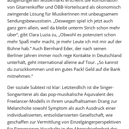
von Gitarrenkoffer und ÖBB-Vorteilscard als ökonomisch
zwingende Lösung für MusikerInnen mit unbeugsamem
Sendungsbewusstsein. „Deswegen spiel ich jetzt auch
ganz gern allein, weil da bleibt unterm Strich schon mehr
über“, gibt Clara Luzia zu, „Obwohl es potenziert schon
mehr Spaß mehr macht, je mehr Leute ich mit mir auf der
Bühne hab.“ Auch Bernhard Eder, der nach seinen
Berliner Jahren immer noch rege Kontakte in Deutschland
unterhält, geht international alleine auf Tour. „So kannst
du zurückkommen und ein gutes Packl Geld auf die Bank
mitnehmen.“
Der soziale Subtext ist klar: Letztendlich ist die Singer-
Songwriterei als das pop-musikalische Äquivalent des
Freelancer-Modells in ihrem unaufhaltsamen Drang zur
Melancholie sowohl Symptom als auch Ausdruck einer
individualisierten, entsolidarisierten Gesellschaft, wie
geschaffen zur Vermittlung von Einzelgängerperspektiven
für Einpersonen-Haushalte in der Abgeschiedenheit des