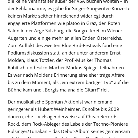
die keine Veranstalter außer der VSA buchen wollten – in
der Fehlannahme, es gäbe für Singer-Songwriter-Konzerte
keinen Markt; seither hinreichend widerlegt durch
engagierte Plattformen wie platoo in Graz, den Roten
Salon in der Arge Salzburg, die Songreiterei im Wiener
Augarten und einige mehr an allen Enden Österreichs.
Zum Auftakt des zweiten Blue Bird-Festivals fand eine
Podiumsdiskussion statt, an der unter anderem Ernst
Molden, Klaus Totzler, der Profi-Musiker Thomas
Rabitsch und Falco-Macher Markus Spiegel teilnahmen.
Es war nach Moldens Erinnerung eine eher träge Affäre,
bis zu dem Moment, als „ein extrem bärtiger Typ“ auf die
Bühne kam und „Borgts ma ana die Gitarr!“ rief.
Der musikalische Spontan-Aktionist war niemand
geringerer als Hubert Weinheimer. Es sollte bis 2009
dauern, ehe – vielsagenderweise auf Cheap Records
Rock!, dem Rock-Ableger des Labels der Techno-Pioniere
Pulsinger/Tunakan – das Debüt-Album seines gemeinsam