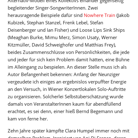
Alternativ-Modell eines Kollektivs einander gegenseitig
begleitender Singer-SongwriterInnen. Zwei
herausragende Beispiele dafür sind
Nowhere Train
(Jakob
Kubizek, Stephan Stanzel, Frenk Lebel, Stefan
Deisenberger und Ian Fisher) und Loose Lips Sink Ships
(Meaghan Burke, Mimu Merz, Simon Usaty, Werner
Kitzmüller, David Schweighofer und Matthias Frey),
beides Zusammenschlüsse von Persönlichkeiten, die jede
und jeder für sich kein Problem damit hätten, eine Bühne
im Alleingang zu bespielen. An dieser Stelle muss ich als
Autor Befangenheit bekennen: Anfang der Neunziger
vergeudete ich einiges an ergebnislos verpuffter Energie
an den Versuch, in Wiener Konzertlokalen Solo-Auftritte
zu organisieren. Solcherlei Selbstüberschätzung wurde
damals von VeranstalterInnen kaum für abendfüllend
erachtet, es sei denn, einer hieß Bernd Begemann und
kam von ferne her.
Zehn Jahre später kämpfte Clara Humpel immer noch mit
demselben Problem. Inspiriert von Ani Di Franco, deren