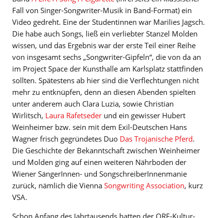
Fall von Singer-Songwriter-Musik in Band-Format) ein
Video gedreht. Eine der Studentinnen war Marilies Jagsch.
Die habe auch Songs, ließ ein verliebter Stanzel Molden
wissen, und das Ergebnis war der erste Teil einer Reihe
von insgesamt sechs „Songwriter-Gipfeln“, die von da an
im Project Space der Kunsthalle am Karlsplatz stattfinden
sollten. Spätestens ab hier sind die Verflechtungen nicht
mehr zu entknüpfen, denn an diesen Abenden spielten
unter anderem auch Clara Luzia, sowie Christian
Wirlitsch,
Laura Rafetseder
und ein gewisser Hubert
Weinheimer bzw. sein mit dem Exil-Deutschen Hans
Wagner frisch gegründetes Duo
Das Trojanische Pferd
.
Die Geschichte der Bekanntschaft zwischen Weinheimer
und Molden ging auf einen weiteren Nährboden der
Wiener SängerInnen- und SongschreiberInnenmanie
zurück, nämlich die Vienna
Songwriting Association
, kurz
VSA.
Schon Anfang des Jahrtausends hatten der ORF-Kultur-