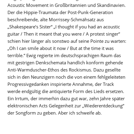
Acoustic Movement in Großbritannien und Skandinavien.
Der die Hippie-Traumata der Post-Punk-Generation
beschreibende, alte Morrissey-Schmähsatz aus
„Shakespeare’s Sister“ „I thought if you had an acoustic
guitar / Then it meant that you were / A protest singer“
schien hier länger als sonstwo auf seine Pointe zu warten:
„Oh I can smile about it now / But at the time it was
terrible.“ Ewig regierte im deutschsprachigen Raum das
mit gestrigen Denkschemata handlich konform gehende
Anti-Warmduscher-Ethos des Rockismus. Dazu gesellte
sich in den Neunzigern noch die von einem fehlgeleiteten
Progressivgedanken inspirierte Annahme, der Track
werde endgültig die antiquierte Form des Lieds ersetzen.
Ein Irrtum, der immerhin dazu gut war, zehn Jahre später
elektronischen Acts Gelegenheit zur „Wiederentdeckung“
der Songform zu geben. Aber ich schweife ab.