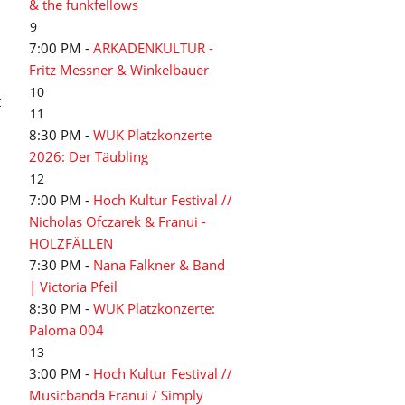
& the funkfellows
9
7:00 PM -
ARKADENKULTUR -
Fritz Messner & Winkelbauer
10
t
11
8:30 PM -
WUK Platzkonzerte
2026: Der Täubling
12
7:00 PM -
Hoch Kultur Festival //
Nicholas Ofczarek & Franui -
HOLZFÄLLEN
7:30 PM -
Nana Falkner & Band
| Victoria Pfeil
8:30 PM -
WUK Platzkonzerte:
Paloma 004
13
3:00 PM -
Hoch Kultur Festival //
Musicbanda Franui / Simply