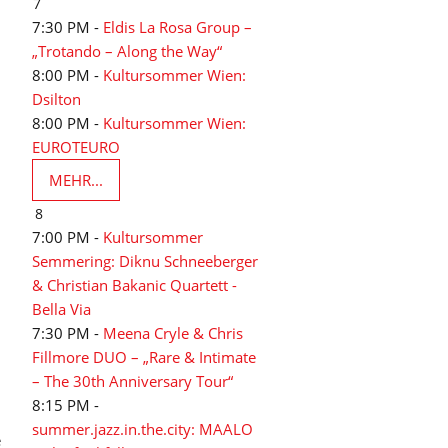
7
7:30 PM -
Eldis La Rosa Group –
„Trotando – Along the Way“
8:00 PM -
Kultursommer Wien:
Dsilton
8:00 PM -
Kultursommer Wien:
EUROTEURO
MEHR...
8
7:00 PM -
Kultursommer
Semmering: Diknu Schneeberger
& Christian Bakanic Quartett -
Bella Via
7:30 PM -
Meena Cryle & Chris
Fillmore DUO – „Rare & Intimate
– The 30th Anniversary Tour“
8:15 PM -
summer.jazz.in.the.city: MAALO
e