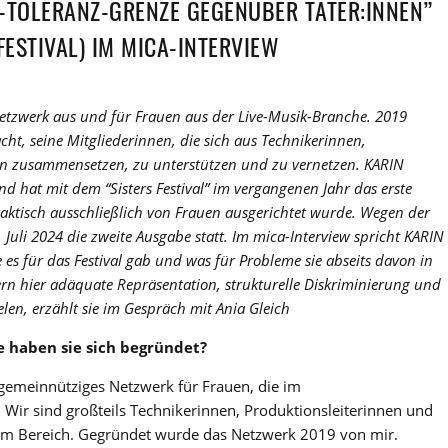
LL-TOLERANZ-GRENZE GEGENÜBER TÄTER:INNEN”
FESTIVAL) IM MICA-INTERVIEW
Netzwerk aus und für Frauen aus der Live-Musik-Branche. 2019
ht, seine Mitgliederinnen, die sich aus Technikerinnen,
en zusammensetzen, zu unterstützen und zu vernetzen. KARIN
d hat mit dem “Sisters Festival” im vergangenen Jahr das erste
 praktisch ausschließlich von Frauen ausgerichtet wurde. Wegen der
 Juli 2024 die zweite Ausgabe statt. Im mica-Interview spricht KARIN
 für das Festival gab und was für Probleme sie abseits davon in
ern hier adäquate Repräsentation, strukturelle Diskriminierung und
elen, erzählt sie im Gespräch mit Ania Gleich
 haben sie sich begründet?
n gemeinnütziges Netzwerk für Frauen, die im
: Wir sind großteils Technikerinnen, Produktionsleiterinnen und
em Bereich. Gegründet wurde das Netzwerk 2019 von mir.