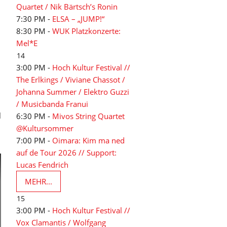
Quartet / Nik Bärtsch’s Ronin
7:30 PM -
ELSA – „JUMP!“
n
8:30 PM -
WUK Platzkonzerte:
Mel*E
14
3:00 PM -
Hoch Kultur Festival //
The Erlkings / Viviane Chassot /
Johanna Summer / Elektro Guzzi
/ Musicbanda Franui
l
6:30 PM -
Mivos String Quartet
@Kultursommer
7:00 PM -
Oimara: Kim ma ned
auf de Tour 2026 // Support:
Lucas Fendrich
MEHR...
15
3:00 PM -
Hoch Kultur Festival //
Vox Clamantis / Wolfgang