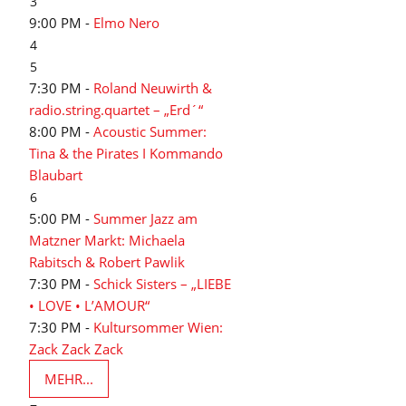
3
9:00 PM -
Elmo Nero
4
5
7:30 PM -
Roland Neuwirth &
radio.string.quartet – „Erd´“
8:00 PM -
Acoustic Summer:
Tina & the Pirates I Kommando
Blaubart
6
5:00 PM -
Summer Jazz am
Matzner Markt: Michaela
Rabitsch & Robert Pawlik
7:30 PM -
Schick Sisters – „LIEBE
• LOVE • L’AMOUR“
7:30 PM -
Kultursommer Wien:
Zack Zack Zack
MEHR...