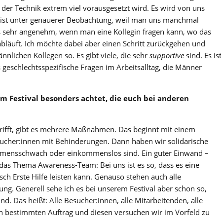
 der Technik extrem viel vorausgesetzt wird. Es wird von uns
meist unter genauerer Beobachtung, weil man uns manchmal
es sehr angenehm, wenn man eine Kollegin fragen kann, wo das
bläuft. Ich möchte dabei aber einen Schritt zurückgehen und
ännlichen Kollegen so. Es gibt viele, die sehr
supportive
sind. Es is
 geschlechtsspezifische Fragen im Arbeitsalltag, die Männer
rem Festival besonders achtet, die euch bei anderen
ifft, gibt es mehrere Maßnahmen. Das beginnt mit einem
sucher:innen mit Behinderungen. Dann haben wir solidarische
ommensschwach oder einkommenslos sind. Ein guter Einwand –
t das Thema Awareness-Team: Bei uns ist es so, dass es eine
sch Erste Hilfe leisten kann. Genauso stehen auch alle
ung. Generell sehe ich es bei unserem Festival aber schon so,
d. Das heißt: Alle Besucher:innen, alle Mitarbeitenden, alle
en bestimmten Auftrag und diesen versuchen wir im Vorfeld zu