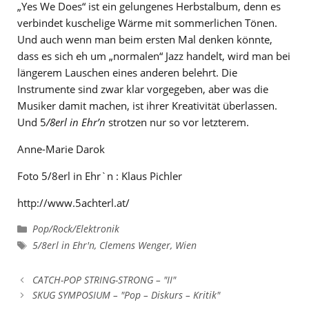
„Yes We Does“ ist ein gelungenes Herbstalbum, denn es
verbindet kuschelige Wärme mit sommerlichen Tönen.
Und auch wenn man beim ersten Mal denken könnte,
dass es sich eh um „normalen“ Jazz handelt, wird man bei
längerem Lauschen eines anderen belehrt. Die
Instrumente sind zwar klar vorgegeben, aber was die
Musiker damit machen, ist ihrer Kreativität überlassen.
Und 5
/8erl in Ehr’n
strotzen nur so vor letzterem.
Anne-Marie Darok
Foto 5/8erl in Ehr`n : Klaus Pichler
http://www.5achterl.at/
Kategorien
Pop/Rock/Elektronik
Schlagwörter
5/8erl in Ehr'n
,
Clemens Wenger
,
Wien
CATCH-POP STRING-STRONG – "II"
SKUG SYMPOSIUM – "Pop – Diskurs – Kritik"