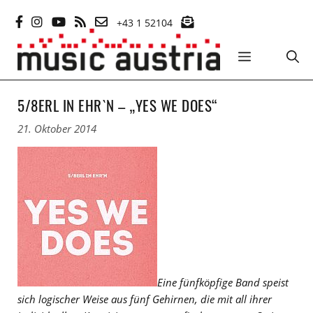
Zum
+43 1 52104
Inhalt
springen
MENÜ
5/8ERL IN EHR`N – „YES WE DOES“
21. Oktober 2014
Eine fünfköpfige Band speist
sich logischer Weise aus fünf Gehirnen, die mit all ihrer