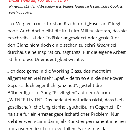
Dieses Video auf YouTube ansehen
.
Hinweis: Mit dem Abspielen des Videos laden sich sämtliche Cookies
von YouTube.
Der Vergleich mit Christian Kracht und „Faserland“ liegt
nahe. Auch dort bleibt die Kritik im Milieu stecken, das sie
beschreibt. Ist der Erzähler angewidert oder genießt er
den Glanz nicht doch ein bisschen zu sehr?
Kracht
sei
durchaus eine Inspiration, sagt
Uetz
. Für die eigene Arbeit
ist ihm diese Uneindeutigkeit wichtig.
„Ich date gerne in die Working Class, das macht im
allgemeinen viel mehr Spaß – denn so ein kleiner Power
Gap, ist doch eigentlich ganz nett“, gesteht die
Bühnenfigur im Song “Privilegien” auf dem Album
„WIENER LINIEN“. Das bedeutet natürlich nicht, dass Uetz
gesellschaftliche Ungleichheit gutheißt. Im Gegenteil. Er
hält sie für ein ernstes gesellschaftliches Problem. Nur
sieht er wenig Sinn darin, als Künstler permanent in einen
moralisierenden Ton zu verfallen. Sarkasmus darf