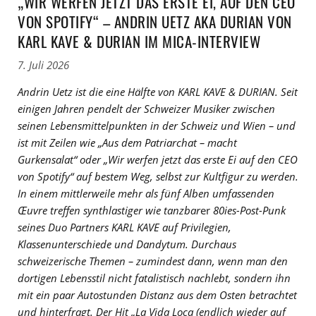
„WIR WERFEN JETZT DAS ERSTE EI, AUF DEN CEO
VON SPOTIFY“ – ANDRIN UETZ AKA DURIAN VON
KARL KAVE & DURIAN IM MICA-INTERVIEW
7. Juli 2026
Andrin Uetz ist die eine Hälfte von KARL KAVE & DURIAN. Seit
einigen Jahren pendelt der Schweizer Musiker zwischen
seinen Lebensmittelpunkten in der Schweiz und Wien – und
ist mit Zeilen wie „Aus dem Patriarchat – macht
Gurkensalat“ oder „Wir werfen jetzt das erste Ei auf den CEO
von Spotify“ auf bestem Weg, selbst zur Kultfigur zu werden.
In einem mittlerweile mehr als fünf Alben umfassenden
Œuvre treffen synthlastiger wie
tanzbar
er
80ies-Post-Punk
seines Duo Partners KARL KAVE auf Privilegien,
Klassenunterschiede und Dandytum. Durchaus
schweizerische Themen – zumindest dann, wenn man den
dortigen Lebensstil nicht fatalistisch nachlebt, sondern ihn
mit ein paar Autostunden Distanz aus dem Osten betrachtet
und hinterfragt. Der Hit „La Vida Loca (endlich wieder auf