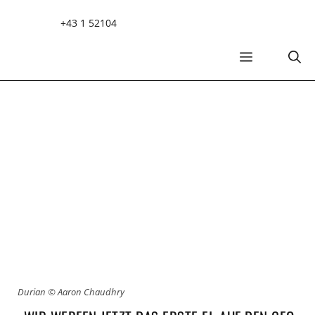
Zum
+43 1 52104
Inhalt
springen
MENÜ
Durian © Aaron Chaudhry