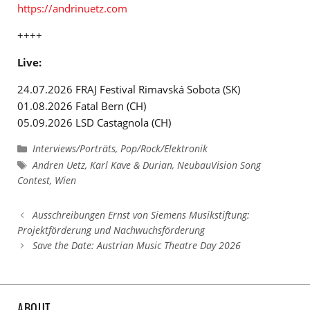
https://andrinuetz.com
++++
Live:
24.07.2026 FRAJ Festival Rimavská Sobota (SK)
01.08.2026 Fatal Bern (CH)
05.09.2026 LSD Castagnola (CH)
Kategorien
Interviews/Porträts
,
Pop/Rock/Elektronik
Schlagwörter
Andren Uetz
,
Karl Kave & Durian
,
NeubauVision Song
Contest
,
Wien
Ausschreibungen Ernst von Siemens Musikstiftung:
Projektförderung und Nachwuchsförderung
Save the Date: Austrian Music Theatre Day 2026
ABOUT