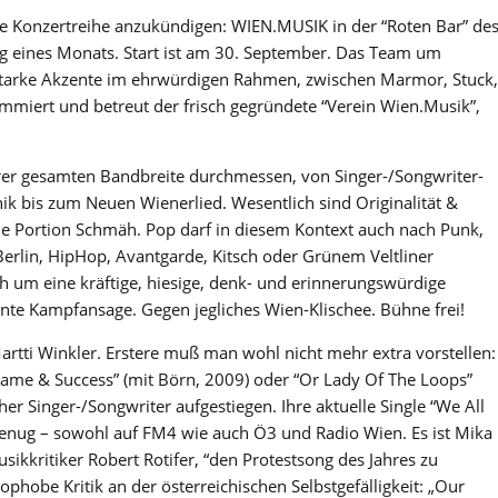
eue Konzertreihe anzukündigen: WIEN.MUSIK in der “Roten Bar” de
tag eines Monats. Start ist am 30. September. Das Team um
tstarke Akzente im ehrwürdigen Rahmen, zwischen Marmor, Stuck,
ammiert und betreut der frisch gegründete “Verein Wien.Musik”,
hrer gesamten Bandbreite durchmessen, von Singer-/Songwriter-
ik bis zum Neuen Wienerlied. Wesentlich sind Originalität &
elle Portion Schmäh. Pop darf in diesem Kontext auch nach Punk,
Berlin, HipHop, Avantgarde, Kitsch oder Grünem Veltliner
h um eine kräftige, hiesige, denk- und erinnerungswürdige
e Kampfansage. Gegen jegliches Wien-Klischee. Bühne frei!
tti Winkler. Erstere muß man wohl nicht mehr extra vorstellen:
ame & Success” (mit Börn, 2009) oder “Or Lady Of The Loops”
cher Singer-/Songwriter aufgestiegen. Ihre aktuelle Single “We All
 genug – sowohl auf FM4 wie auch Ö3 und Radio Wien. Es ist Mika
kkritiker Robert Rotifer, “den Protestsong des Jahres zu
nophobe Kritik an der österreichischen Selbstgefälligkeit: „Our