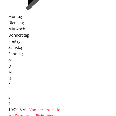
n
Montag
n
Dienstag
Mittwoch
Donnerstag
Freitag
Samstag
Sonntag
M
D
M
D
F
S
S
1
10:00 AM -
Von der Projektidee
zur Förderung: Richtlinien,