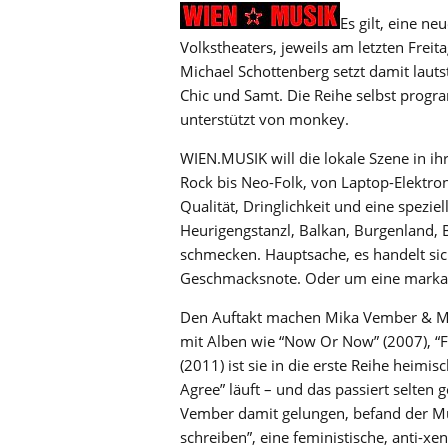
Es gilt, eine n
Volkstheaters, jeweils am letzten Frei
Michael Schottenberg setzt damit lau
Chic und Samt. Die Reihe selbst progr
unterstützt von monkey.
WIEN.MUSIK will die lokale Szene in i
Rock bis Neo-Folk, von Laptop-Elektron
Qualität, Dringlichkeit und eine spezi
Heurigengstanzl, Balkan, Burgenland, 
schmecken. Hauptsache, es handelt sic
Geschmacksnote. Oder um eine markant
Den Auftakt machen Mika Vember & Mar
mit Alben wie “Now Or Now” (2007), “F
(2011) ist sie in die erste Reihe heimis
Agree” läuft – und das passiert selten
Vember damit gelungen, befand der Musi
schreiben”, eine feministische, anti-xe