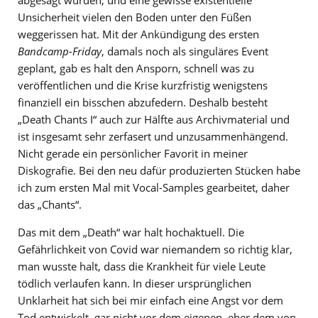
abgesagt wurden, und eine gewisse existentielle
Unsicherheit vielen den Boden unter den Füßen
weggerissen hat. Mit der Ankündigung des ersten
Bandcamp-Friday
, damals noch als singuläres Event
geplant, gab es halt den Ansporn, schnell was zu
veröffentlichen und die Krise kurzfristig wenigstens
finanziell ein bisschen abzufedern. Deshalb besteht
„Death Chants I“ auch zur Hälfte aus Archivmaterial und
ist insgesamt sehr zerfasert und unzusammenhängend.
Nicht gerade ein persönlicher Favorit in meiner
Diskografie. Bei den neu dafür produzierten Stücken habe
ich zum ersten Mal mit Vocal-Samples gearbeitet, daher
das „Chants“.
Das mit dem „Death“ war halt hochaktuell. Die
Gefährlichkeit von Covid war niemandem so richtig klar,
man wusste halt, dass die Krankheit für viele Leute
tödlich verlaufen kann. In dieser ursprünglichen
Unklarheit hat sich bei mir einfach eine Angst vor dem
Tod entwickelt, gar nicht vor dem eigenen, eher dem von