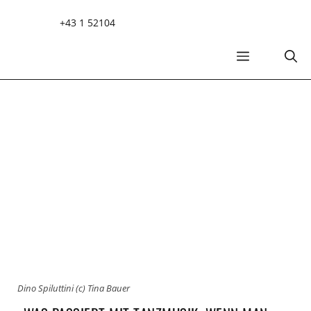
Zum
+43 1 52104
Inhalt
springen
MENÜ
Dino Spiluttini (c) Tina Bauer