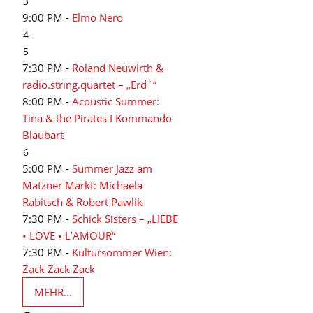
3
9:00 PM -
Elmo Nero
4
5
7:30 PM -
Roland Neuwirth &
radio.string.quartet – „Erd´“
8:00 PM -
Acoustic Summer:
Tina & the Pirates I Kommando
Blaubart
6
5:00 PM -
Summer Jazz am
Matzner Markt: Michaela
Rabitsch & Robert Pawlik
7:30 PM -
Schick Sisters – „LIEBE
• LOVE • L’AMOUR“
7:30 PM -
Kultursommer Wien:
Zack Zack Zack
MEHR...