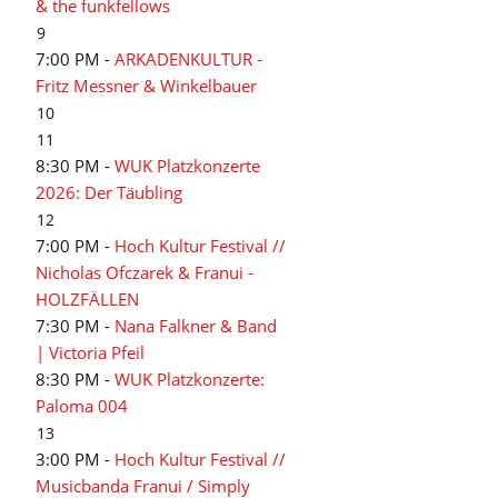
& the funkfellows
9
7:00 PM -
ARKADENKULTUR -
Fritz Messner & Winkelbauer
10
11
8:30 PM -
WUK Platzkonzerte
2026: Der Täubling
12
7:00 PM -
Hoch Kultur Festival //
Nicholas Ofczarek & Franui -
HOLZFÄLLEN
7:30 PM -
Nana Falkner & Band
| Victoria Pfeil
8:30 PM -
WUK Platzkonzerte:
Paloma 004
13
3:00 PM -
Hoch Kultur Festival //
Musicbanda Franui / Simply