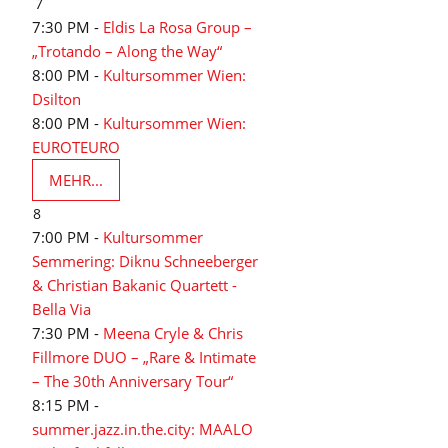
7
7:30 PM -
Eldis La Rosa Group –
„Trotando – Along the Way“
8:00 PM -
Kultursommer Wien:
Dsilton
8:00 PM -
Kultursommer Wien:
EUROTEURO
MEHR...
8
7:00 PM -
Kultursommer
Semmering: Diknu Schneeberger
& Christian Bakanic Quartett -
Bella Via
7:30 PM -
Meena Cryle & Chris
Fillmore DUO – „Rare & Intimate
– The 30th Anniversary Tour“
8:15 PM -
summer.jazz.in.the.city: MAALO