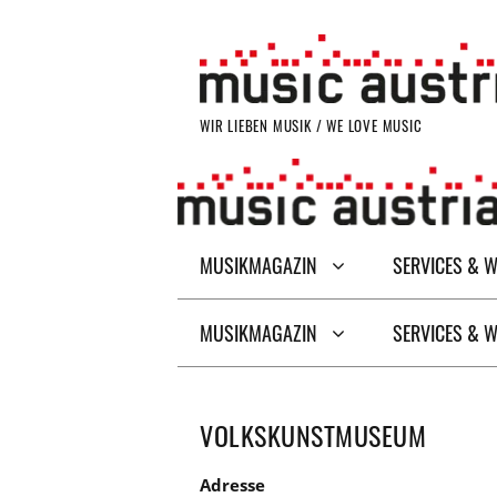
Zum
Inhalt
springen
WIR LIEBEN MUSIK / WE LOVE MUSIC
MUSIKMAGAZIN
SERVICES & 
MUSIKMAGAZIN
SERVICES & 
VOLKSKUNSTMUSEUM
Adresse