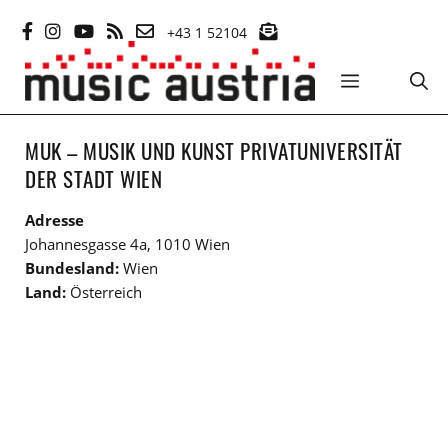
Zum
+43 1 52104
Inhalt
springen
MENÜ
MUK – MUSIK UND KUNST PRIVATUNIVERSITÄT
DER STADT WIEN
Adresse
Johannesgasse 4a, 1010 Wien
Bundesland:
Wien
Land:
Österreich