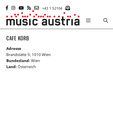
Zum
+43 1 52104
Inhalt
springen
MENÜ
CAFE KORB
Adresse
Brandstätte 9, 1010 Wien
Bundesland:
Wien
Land:
Österreich