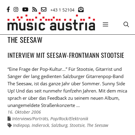
Zum
+43 1 52104
Inhalt
springen
MENÜ
THE SEESAW
INTERVIEW MIT SEESAW-FRONTMANN STOOTSIE
“Eine Frage der Pop-Kultur…” Für Stootsie, Gitarrist und
Sänger der lang gedienten Salzburger Gitarrenpop-Band
The Seesaw, ist das ganze Jahr über Sommer. Sunny Side
Up! Und das seit nunmehr fünfzehn Jahren. Mit dem mica
sprach er über das Feedback zu seinem neuen Album,
unangemeldete Straßenkonzerte …
16. Oktober 2006
Interviews/Porträts
,
Pop/Rock/Elektronik
Links
zu
Indiepop
,
Indierock
,
Salzburg
,
Stootsie
,
The Seesaw
Links
den
zu
Kategorien
den