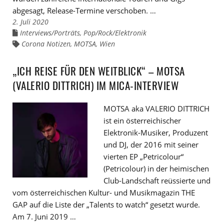
abgesagt, Release-Termine verschoben. …
2. Juli 2020
Interviews/Porträts
,
Pop/Rock/Elektronik
Links
zu
Corona Notizen
,
MOTSA
,
Wien
Links
den
zu
Kategorien
den
Tags
„ICH REISE FÜR DEN WEITBLICK“ – MOTSA
(VALERIO DITTRICH) IM MICA-INTERVIEW
MOTSA aka VALERIO DITTRICH
ist ein österreichischer
Elektronik-Musiker, Produzent
und DJ, der 2016 mit seiner
vierten EP „Petricolour“
(Petricolour) in der heimischen
Club-Landschaft reüssierte und
vom österreichischen Kultur- und Musikmagazin THE
GAP auf die Liste der „Talents to watch“ gesetzt wurde.
Am 7. Juni 2019 …