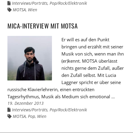
Interviews/Porträts
,
Pop/Rock/Elektronik
Links
zu
MOTSA
,
Wien
Links
den
zu
Kategorien
den
Tags
MICA-INTERVIEW MIT MOTSA
Er will es auf den Punkt
bringen und erzählt mit seiner
Musik von sich, wenn man ihn
(er)kennt. MOTSA überlässt
nichts gerne dem Zufall, außer
den Zufall selbst. Mit Lucia
Laggner spricht er über seine
russische Klavierlehrerin, einen entrückten
Tagesrhythmus, Musik als Medium sich emotional …
19. Dezember 2013
Interviews/Porträts
,
Pop/Rock/Elektronik
Links
zu
MOTSA
,
Pop
,
Wien
Links
den
zu
Kategorien
den
Tags