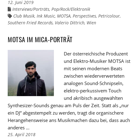
12. Juni 2019
Interviews/Porträts
,
Pop/Rock/Elektronik
Links
zu
Club Musik
,
Ink Music
,
MOTSA
,
Perspectives
,
Petricolour
,
Links
den
zu
Southern Fried Records
Kategorien
,
Valerio Dittrich
,
Wien
den
Tags
MOTSA IM MICA-PORTRÄT
Der österreichische Produzent
und Elektro-Musiker MOTSA ist
mit seinen modernen Beats
zwischen wiederverwerteten
analogen Sound-Schnipseln,
elektro-perkussivem Touch
und akribisch ausgewählten
Synthesizer-Sounds genau am Puls der Zeit. Statt als „nur
ein DJ“ abgestempelt zu werden, tragt die organischere
Herangehensweise ans Musikmachen dazu bei, dass auch
anderes …
25. April 2018