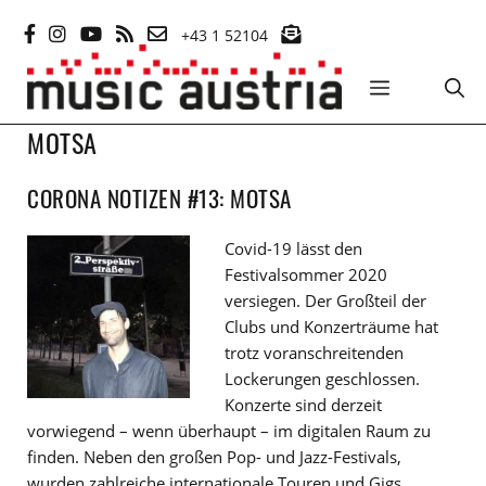
Zum
+43 1 52104
Inhalt
springen
MENÜ
MOTSA
CORONA NOTIZEN #13: MOTSA
Covid-19 lässt den
Festivalsommer 2020
versiegen. Der Großteil der
Clubs und Konzerträume hat
trotz voranschreitenden
Lockerungen geschlossen.
Konzerte sind derzeit
vorwiegend – wenn überhaupt – im digitalen Raum zu
finden. Neben den großen Pop- und Jazz-Festivals,
wurden zahlreiche internationale Touren und Gigs