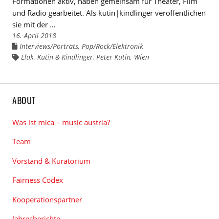
Formationen aktiv, haben gemeinsam für Theater, Film
und Radio gearbeitet. Als kutin|kindlinger veröffentlichen
sie mit der …
16. April 2018
Interviews/Porträts
,
Pop/Rock/Elektronik
Links
zu
Elak
,
Kutin & Kindlinger
,
Peter Kutin
,
Wien
Links
den
zu
Kategorien
den
Tags
ABOUT
Was ist mica – music austria?
Team
Vorstand & Kuratorium
Fairness Codex
Kooperationspartner
Jahresberichte