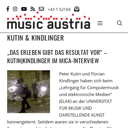
Zum
+43 1 52104
Inhalt
springen
MENÜ
KUTIN & KINDLINGER
„DAS ERLEBEN GIBT DAS RESULTAT VOR“ –
KUTIN|KINDLINGER IM MICA-INTERVIEW
Peter Kutin und Florian
Kindlinger haben sich beim
„Lehrgang für Computermusik
und elektronische Medien“
(ELAK) an der UNIVERSITÄT
FÜR MUSIK UND
DARSTELLENDE KUNST
kennengelernt. Seitdem waren sie in verschiedenen