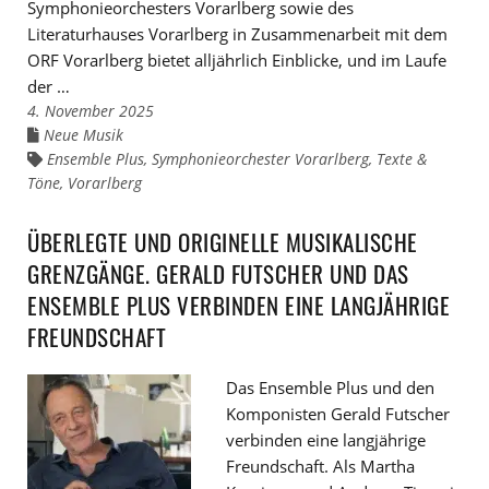
Symphonieorchesters Vorarlberg sowie des
Literaturhauses Vorarlberg in Zusammenarbeit mit dem
ORF Vorarlberg bietet alljährlich Einblicke, und im Laufe
der …
4. November 2025
Neue Musik
Links
zu
Ensemble Plus
,
Symphonieorchester Vorarlberg
,
Texte &
Links
den
zu
Töne
Kategorien
,
Vorarlberg
den
Tags
ÜBERLEGTE UND ORIGINELLE MUSIKALISCHE
GRENZGÄNGE. GERALD FUTSCHER UND DAS
ENSEMBLE PLUS VERBINDEN EINE LANGJÄHRIGE
FREUNDSCHAFT
Das Ensemble Plus und den
Komponisten Gerald Futscher
verbinden eine langjährige
Freundschaft. Als Martha