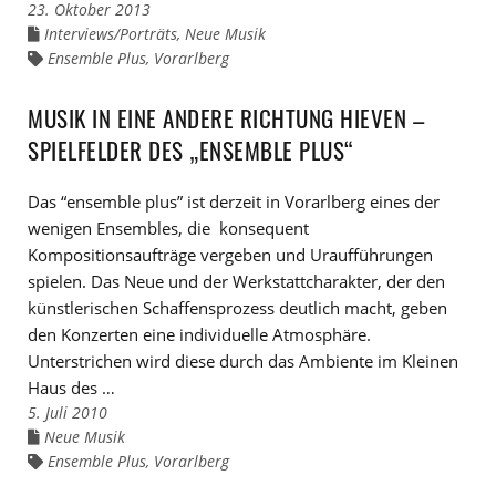
23. Oktober 2013
Interviews/Porträts
,
Neue Musik
Links
zu
Ensemble Plus
,
Vorarlberg
Links
den
zu
Kategorien
den
Tags
MUSIK IN EINE ANDERE RICHTUNG HIEVEN –
SPIELFELDER DES „ENSEMBLE PLUS“
Das “ensemble plus” ist derzeit in Vorarlberg eines der
wenigen Ensembles, die konsequent
Kompositionsaufträge vergeben und Uraufführungen
spielen. Das Neue und der Werkstattcharakter, der den
künstlerischen Schaffensprozess deutlich macht, geben
den Konzerten eine individuelle Atmosphäre.
Unterstrichen wird diese durch das Ambiente im Kleinen
Haus des …
5. Juli 2010
Neue Musik
Links
zu
Ensemble Plus
,
Vorarlberg
Links
den
zu
Kategorien
den