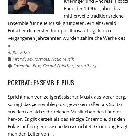
Kneringer und Andreas Ticozzi
Ende der 1990er Jahre das
mittlerweile traditionsreiche
Ensemble für neue Musik gründeten, erhielt Gerald
Futscher den ersten Kompositionsauftrag. In den
vergangenen Jahrzehnten wurden zahlreiche Werke des
in …
4. Juli 2025
Interviews/Porträts
,
Neue Musik
Links
zu
Ensemble Plus
,
Gerald Futscher
,
Vorarlberg
Links
den
zu
Kategorien
den
Tags
PORTRÄT: ENSEMBLE PLUS
Spricht man von zeitgenössischer Musik aus Vorarlberg,
so ragt das „ensemble plus“ gewissermaßen als Solitär
aus dem an sich sehr reichen Musikleben des Ländles
hervor. Es gilt derzeit als das einzige Ensemble, das den
Fokus auf zeitgenössische Musik richtet. Gründung Fragt
man den Leiter von …