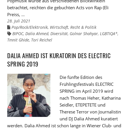
Popmusik wurde aus verschiedenen Blickwinkeln
betrachtet, reichten die gebuchten Acts von Rap (Eli
Preiss, …
28. Juli 2021
Pop/Rock/Elektronik
,
Wirtschaft, Recht & Politik
Links
zu
BIPOC
,
Dalia Ahmed
,
Diversität
,
Golnar Shahyar
,
LGBTIQA*
,
Links
den
zu
Tmnit Ghide
Kategorien
,
Tori Reichel
den
Tags
DALIA AHMED IST KURATORIN DES ELECTRIC
SPRING 2019
Die fünfte Edition des
Frühlingsfestivals ELECTRIC
SPRING im April 2019 wird
nach Thomas Heher, Katharina
Seidler, ETEPETETE und
Therese Terror von Journalistin
und DJ Dalia Ahmed kuratiert
werden. Dalia Ahmed ist schon lange in Wiener Club- und