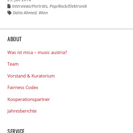
Interviews/Porträts
,
Pop/Rock/Elektronik
Links
zu
Dalia Ahmed
,
Wien
Links
den
zu
Kategorien
den
Tags
ABOUT
Was ist mica – music austria?
Team
Vorstand & Kuratorium
Fairness Codex
Kooperationspartner
Jahresberichte
SERVICE