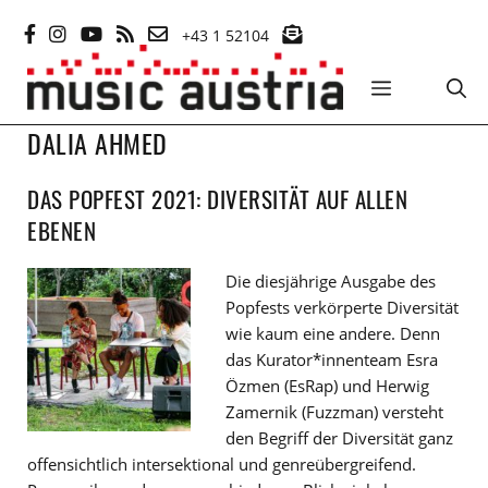
Zum
+43 1 52104
Inhalt
springen
MENÜ
DALIA AHMED
DAS POPFEST 2021: DIVERSITÄT AUF ALLEN
EBENEN
Die diesjährige Ausgabe des
Popfests verkörperte Diversität
wie kaum eine andere. Denn
das Kurator*innenteam Esra
Özmen (EsRap) und Herwig
Zamernik (Fuzzman) versteht
den Begriff der Diversität ganz
offensichtlich intersektional und genreübergreifend.