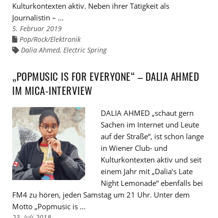
Kulturkontexten aktiv. Neben ihrer Tätigkeit als
Journalistin – …
5. Februar 2019
Pop/Rock/Elektronik
Links
zu
Dalia Ahmed
,
Electric Spring
Links
den
zu
Kategorien
den
Tags
„POPMUSIC IS FOR EVERYONE“ – DALIA AHMED
IM MICA-INTERVIEW
DALIA AHMED „schaut gern
Sachen im Internet und Leute
auf der Straße“, ist schon lange
in Wiener Club- und
Kulturkontexten aktiv und seit
einem Jahr mit „Dalia’s Late
Night Lemonade“ ebenfalls bei
FM4 zu hören, jeden Samstag um 21 Uhr. Unter dem
Motto „Popmusic is …
23. Juli 2018