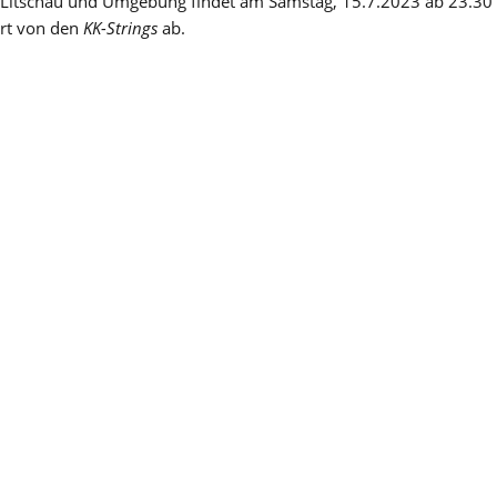
 Litschau und Umgebung findet am Samstag, 15.7.2023 ab 23.30
ert von den
KK-Strings
ab.