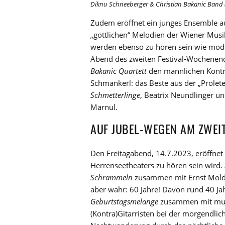
Diknu Schneeberger & Christian Bakanic Band (c
Zudem eröffnet ein junges Ensemble au
„göttlichen“ Melodien der Wiener Mus
werden ebenso zu hören sein wie mode
Abend des zweiten Festival-Wochenen
Bakanic Quartett
den männlichen Kontra
Schmankerl: das Beste aus der „Prolet
Schmetterlinge
, Beatrix Neundlinger u
Marnul.
AUF JUBEL-WEGEN AM ZWEIT
Den Freitagabend, 14.7.2023, eröffnet
Herrenseetheaters zu hören sein wird
Schrammeln
zusammen mit Ernst Molden 
aber wahr: 60 Jahre! Davon rund 40 Ja
Geburtstagsmelange
zusammen mit musi
(Kontra)Gitarristen bei der morgendli