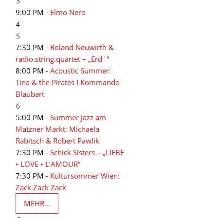
3
9:00 PM -
Elmo Nero
4
5
7:30 PM -
Roland Neuwirth &
radio.string.quartet – „Erd´“
8:00 PM -
Acoustic Summer:
Tina & the Pirates I Kommando
Blaubart
6
5:00 PM -
Summer Jazz am
Matzner Markt: Michaela
Rabitsch & Robert Pawlik
7:30 PM -
Schick Sisters – „LIEBE
• LOVE • L’AMOUR“
7:30 PM -
Kultursommer Wien:
Zack Zack Zack
MEHR...