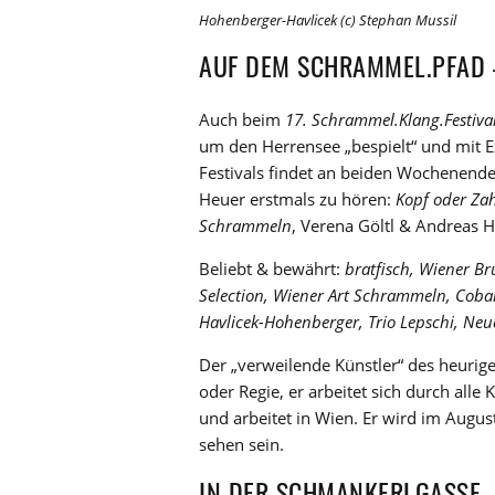
Hohenberger-Havlicek (c) Stephan Mussil
AUF DEM SCHRAMMEL.PFAD 
Auch beim
17. Schrammel.Klang.Festiva
um den Herrensee „bespielt“ und mit 
Festivals findet an beiden Wochenende
Heuer erstmals zu hören:
Kopf oder Za
Schrammeln
, Verena Göltl & Andreas 
Beliebt & bewährt:
bratfisch, Wiener Br
Selection, Wiener Art Schrammeln, Cobar
Havlicek-Hohenberger, Trio Lepschi, N
Der „verweilende Künstler“ des heurige
oder Regie, er arbeitet sich durch all
und arbeitet in Wien. Er wird im Augus
sehen sein.
IN DER SCHMANKERLGASSE 