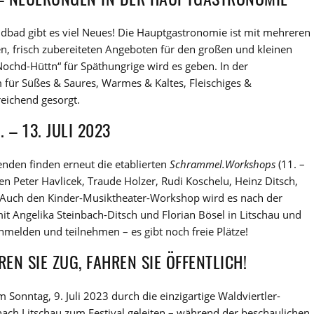
ndbad gibt es viel Neues! Die Hauptgastronomie ist mit mehreren
en, frisch zubereiteten Angeboten für den großen und kleinen
Nochd-Hüttn“ für Späthungrige wird es geben. In der
für Süßes & Saures, Warmes & Kaltes, Fleischiges &
reichend gesorgt.
– 13. JULI 2023
nden finden erneut die etablierten
Schrammel.Workshops
(11. –
n Peter Havlicek, Traude Holzer, Rudi Koschelu, Heinz Ditsch,
. Auch den Kinder-Musiktheater-Workshop wird es nach der
it Angelika Steinbach-Ditsch und Florian Bösel in Litschau und
elden und teilnehmen – es gibt noch freie Plätze!
N SIE ZUG, FAHREN SIE ÖFFENTLICH!
 Sonntag, 9. Juli 2023 durch die einzigartige Waldviertler-
h Litschau zum Festival geleiten – während der beschaulichen