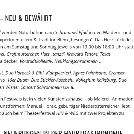
– NEU & BEWÄHRT
l
werden Naturbühnen am
Schrammel.Pfad
in den Wäldern rund
Experimentellem & Traditionellem „besungen“. Das Herzstück des
n am Samstag und Sonntag jeweils von 13:00 bis 18:00 Uhr statt
hel
,
Großmütterchen Hatz „tanzt“
,
Krawattl Tenöre, Texas
Haidecker,
Vorstadtkollektiv, Neuklangschrammeln
…
ut, Duo Horacek & Bibl, Klangvierterl, Agnes Palmisano, Cremser
io, 16er Buam, Duo Stickler-Koschelu, Kollegium Kalksburg, Duo
euen Wiener Concert Schrammeln
u.v.a.
n Festivals ist in vielen Künsten zuhause – ob Malerei, Animation
e Kunstformen: Manuel Horak, gebürtiger Niederösterreicher, lebt
t auch beim Theaterfestival
HIN & WEG
mit zwei Projekten zu
– NEUERUNGEN IN DER HAUPTGASTRONOMIE