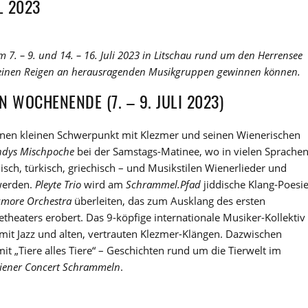
L 2023
 7. – 9. und 14. – 16. Juli 2023 in Litschau rund um den Herrensee
t einen Reigen an herausragenden Musikgruppen gewinnen können.
 WOCHENENDE (7. – 9. JULI 2023)
einen kleinen Schwerpunkt mit Klezmer und seinen Wienerischen
dys Mischpoche
bei der Samstags-Matinee, wo in vielen Sprache
nisch, türkisch, griechisch – und Musikstilen Wienerlieder und
werden.
Pleyte Trio
wird am
Schrammel.Pfad
jiddische Klang-Poesi
zmore Orchestra
überleiten, das zum Ausklang des ersten
eaters erobert. Das 9-köpfige internationale Musiker-Kollektiv
 mit Jazz und alten, vertrauten Klezmer-Klängen. Dazwischen
mit „Tiere alles Tiere“ – Geschichten rund um die Tierwelt im
ener Concert Schrammeln
.