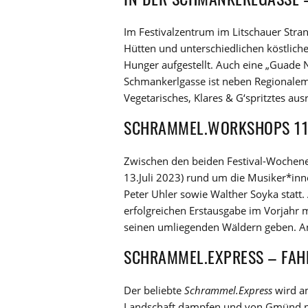
Im Festivalzentrum im Litschauer Stra
Hütten und unterschiedlichen köstlich
Hunger aufgestellt. Auch eine „Guade 
Schmankerlgasse ist neben Regionalem 
Vegetarisches, Klares & G‘spritztes aus
SCHRAMMEL.WORKSHOPS 11. 
Zwischen den beiden Festival-Wochene
13.Juli 2023) rund um die Musiker*inne
Peter Uhler sowie Walther Soyka statt
erfolgreichen Erstausgabe im Vorjahr m
seinen umliegenden Wäldern geben. Anm
SCHRAMMEL.EXPRESS – FAHRE
Der beliebte
Schrammel.Express
wird am
Landschaft dampfen und von Gmünd nac