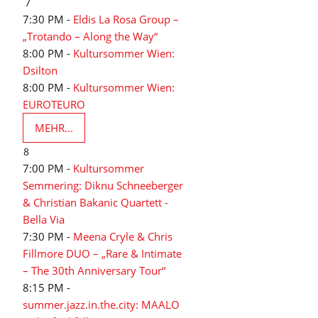
7
7:30 PM -
Eldis La Rosa Group –
„Trotando – Along the Way“
8:00 PM -
Kultursommer Wien:
Dsilton
8:00 PM -
Kultursommer Wien:
EUROTEURO
MEHR...
8
7:00 PM -
Kultursommer
Semmering: Diknu Schneeberger
& Christian Bakanic Quartett -
Bella Via
7:30 PM -
Meena Cryle & Chris
Fillmore DUO – „Rare & Intimate
– The 30th Anniversary Tour“
8:15 PM -
summer.jazz.in.the.city: MAALO