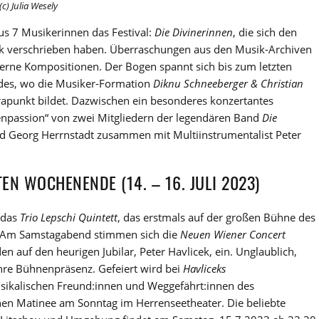
) Julia Wesely
s 7 Musikerinnen das Festival:
Die Divinerinnen
, die sich den
ik verschrieben haben. Überraschungen aus den Musik-Archiven
rne Kompositionen. Der Bogen spannt sich bis zum letzten
des, wo die Musiker-Formation
Diknu Schneeberger & Christian
punkt bildet. Dazwischen ein besonderes konzertantes
enpassion“ von zwei Mitgliedern der legendären Band
Die
nd Georg Herrnstadt zusammen mit Multiinstrumentalist Peter
EN WOCHENENDE (14. – 16. JULI 2023)
 das
Trio Lepschi Quintett
, das erstmals auf der großen Bühne des
. Am Samstagabend stimmen sich die
Neuen Wiener Concert
auf den heurigen Jubilar, Peter Havlicek, ein. Unglaublich,
hre Bühnenpräsenz. Gefeiert wird bei
Havliceks
kalischen Freund:innen und Weggefährt:innen des
chen Matinee am Sonntag im Herrenseetheater. Die beliebte