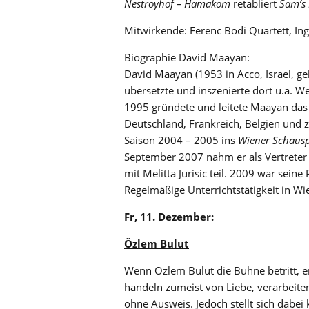
Nestroyhof – Hamakom
retabliert
Sam’s
Mitwirkende: Ferenc Bodi Quartett, Ing
Biographie David Maayan:
David Maayan (1953 in Acco, Israel, ge
übersetzte und inszenierte dort u.a. 
1995 gründete und leitete Maayan da
Deutschland, Frankreich, Belgien und z
Saison 2004 – 2005 ins
Wiener Schausp
September 2007 nahm er als Vertreter
mit Melitta Jurisic teil. 2009 war sein
Regelmäßige Unterrichtstätigkeit in Wie
Fr, 11. Dezember:
Özlem Bulut
Wenn Özlem Bulut die Bühne betritt, en
handeln zumeist von Liebe, verarbeite
ohne Ausweis. Jedoch stellt sich dabei