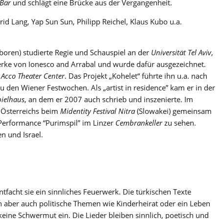
 Bar
und schlägt eine Brücke aus der Vergangenheit.
rid Lang, Yap Sun Sun, Philipp Reichel, Klaus Kubo u.a.
boren) studierte Regie und Schauspiel an der
Universität Tel Aviv
,
Werke von Ionesco and Arrabal und wurde dafür ausgezeichnet.
s
Acco Theater Center
. Das Projekt „Kohelet“ führte ihn u.a. nach
u den Wiener Festwochen. Als „artist in residence” kam er in der
ielhaus
, an dem er 2007 auch schrieb und inszenierte. Im
 Österreichs beim
Midentity Festival Nitra
(Slowakei) gemeinsam
e Performance “Purimspil” im Linzer
Cembrankeller
zu sehen.
n und Israel.
tfacht sie ein sinnliches Feuerwerk. Die türkischen Texte
n aber auch politische Themen wie Kinderheirat oder ein Leben
 keine Schwermut ein. Die Lieder bleiben sinnlich, poetisch und