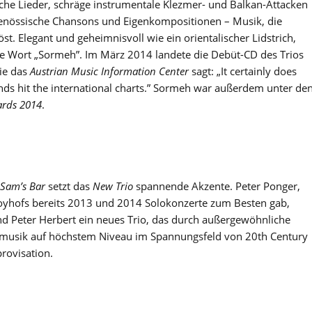
sche Lieder, schräge instrumentale Klezmer- und Balkan-Attacken
itgenössische Chansons und Eigenkompositionen – Musik, die
st. Elegant und geheimnisvoll wie ein orientalischer Lidstrich,
he Wort „Sormeh”. Im März 2014 landete die Debüt-CD des Trios
ie das
Austrian Music Information Center
sagt: „It certainly does
nds hit the international charts.” Sormeh war außerdem unter de
ards 2014
.
Sam’s Bar
setzt das
New Trio
spannende Akzente. Peter Ponger,
hofs bereits 2013 und 2014 Solokonzerte zum Besten gab,
und Peter Herbert ein neues Trio, das durch außergewöhnliche
zzmusik auf höchstem Niveau im Spannungsfeld von 20th Century
rovisation.