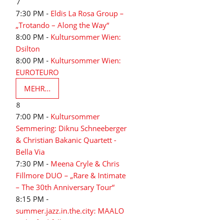
7
7:30 PM -
Eldis La Rosa Group –
„Trotando – Along the Way“
8:00 PM -
Kultursommer Wien:
Dsilton
8:00 PM -
Kultursommer Wien:
EUROTEURO
MEHR...
8
7:00 PM -
Kultursommer
Semmering: Diknu Schneeberger
& Christian Bakanic Quartett -
Bella Via
7:30 PM -
Meena Cryle & Chris
Fillmore DUO – „Rare & Intimate
– The 30th Anniversary Tour“
8:15 PM -
summer.jazz.in.the.city: MAALO