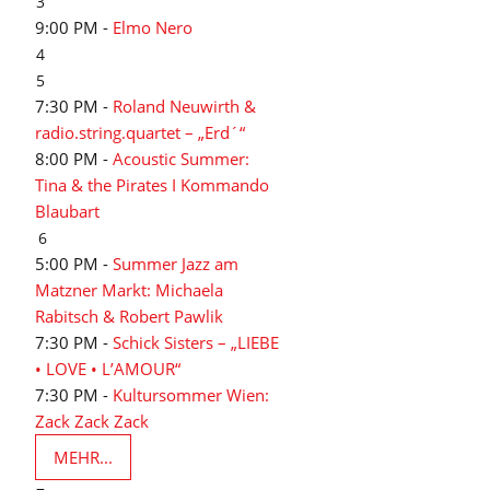
3
9:00 PM -
Elmo Nero
4
5
7:30 PM -
Roland Neuwirth &
radio.string.quartet – „Erd´“
8:00 PM -
Acoustic Summer:
Tina & the Pirates I Kommando
Blaubart
6
5:00 PM -
Summer Jazz am
Matzner Markt: Michaela
Rabitsch & Robert Pawlik
7:30 PM -
Schick Sisters – „LIEBE
• LOVE • L’AMOUR“
7:30 PM -
Kultursommer Wien:
Zack Zack Zack
MEHR...