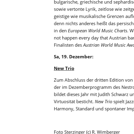
bulgarische, griechische und sephardi
sowie vertonte Lyrik, zeitlose wie ze
geistige wie musikalische Grenzen auflö
denn nichts anderes heißt das persisc
in den
European World Music Charts
. W
not happen every day that Austrian ba
Finalisten des
Austrian World Music Aw
Sa, 19. Dezember:
New Trio
Zum Abschluss der dritten Edition von
der im Dezemberprogramm des Nestroy
bildet dieses Jahr mit Judith Schwarz 
Virtuosität besticht.
New Trio
spielt Ja
Harmony, Standard und spontaner Imp
Foto Sterzinger (c) R. Wimberger