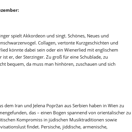
Dezember:
zinger spielt Akkordeon und singt. Schönes, Neues und
enschwarzenvogel. Collagen, vertonte Kurzgeschichten und
lied könnte dabei sein oder ein Wienerlied mit englischem
ist er, der Sterzinger. Zu groß für eine Schublade, zu
 nicht bequem, da muss man hinhören, zuschauen und sich
s dem Iran und Jelena Popržan aus Serbien haben in Wien zu
engefunden, das – einen Bogen spannend von orientalischer zu
itischen Kompromiss in jüdischen Musiktraditionen sowie
sationslust findet. Persische, jiddische, armenische,