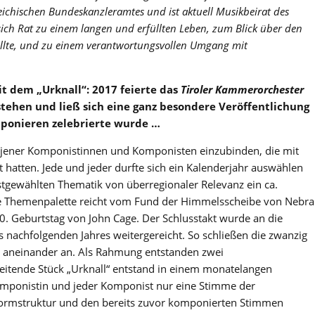
eichischen Bundeskanzleramtes und ist aktuell Musikbeirat des
 sich Rat zu einem langen und erfüllten Leben, zum Blick über den
llte, und zu einem verantwortungsvollen Umgang mit
t dem „Urknall“: 2017 feierte das
Tiroler Kammerorchester
tehen und ließ sich eine ganz besondere Veröffentlichung
omponieren zelebrierte wurde …
e jener Komponistinnen und Komponisten einzubinden, die mit
hatten. Jede und jeder durfte sich ein Kalenderjahr auswählen
stgewählten Thematik von überregionaler Relevanz ein ca.
ie Themenpalette reicht vom Fund der Himmelsscheibe von Nebra
. Geburtstag von John Cage. Der Schlusstakt wurde an die
nachfolgenden Jahres weitergereicht. So schließen die zwanzig
t aneinander an. Als Rahmung entstanden zwei
eitende Stück „Urknall“ entstand in einem monatelangen
mponistin und jeder Komponist nur eine Stimme der
 Formstruktur und den bereits zuvor komponierten Stimmen