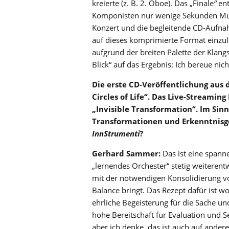
kreierte (z. B. 2. Oboe). Das „Finale
“
ent
Komponisten nur wenige Sekunden Musi
Konzert und die begleitende CD-Aufna
auf dieses komprimierte Format einzu
aufgrund der breiten Palette der Klan
Blick“ auf das Ergebnis: Ich bereue nich
Die erste CD-Veröffentlichung aus 
Circles of Life“. Das Live-Streami
„Invisible Transformation“. Im Sin
Transformationen und Erkenntnisg
InnStrumenti
?
Gerhard Sammer:
Das ist eine spann
„lernendes Orchester“ stetig weiterent
mit der notwendigen Konsolidierung vo
Balance bringt. Das Rezept dafür ist wo
ehrliche Begeisterung für die Sache un
hohe Bereitschaft für Evaluation und Sel
aber ich denke, das ist auch auf ander