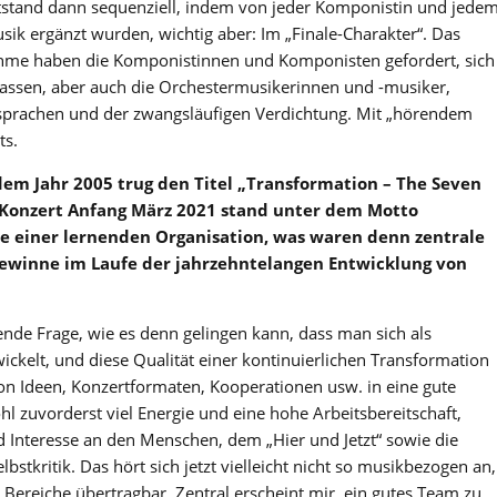
stand dann sequenziell, indem von jeder Komponistin und jede
k ergänzt wurden, wichtig aber: Im „Finale-Charakter“. Das
hme haben die Komponistinnen und Komponisten gefordert, sich
lassen, aber auch die Orchestermusikerinnen und -musiker,
gsprachen und der zwangsläufigen Verdichtung. Mit „hörendem
ts.
dem Jahr 2005 trug den Titel „Transformation – The Seven
ng Konzert Anfang März 2021 stand unter dem Motto
ne einer lernenden Organisation, was waren denn zentrale
ewinne im Laufe der jahrzehntelangen Entwicklung von
ende Frage, wie es denn gelingen kann, dass man sich als
wickelt, und diese Qualität einer kontinuierlichen Transformation
n Ideen, Konzertformaten, Kooperationen usw. in eine gute
hl zuvorderst viel Energie und eine hohe Arbeitsbereitschaft,
d Interesse an den Menschen, dem „Hier und Jetzt“ sowie die
bstkritik. Das hört sich jetzt vielleicht nicht so musikbezogen an,
e Bereiche übertragbar. Zentral erscheint mir, ein gutes Team zu