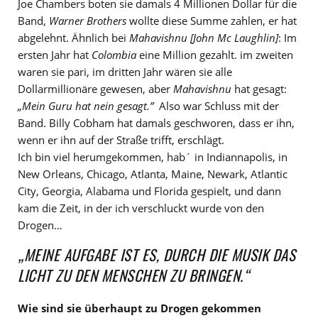
Joe Chambers boten sie damals 4 Millionen Dollar für die
Band,
Warner Brothers
wollte diese Summe zahlen, er hat
abgelehnt. Ähnlich bei
Mahavishnu
[John Mc Laughlin]
: Im
ersten Jahr hat
Colombia
eine Million gezahlt. im zweiten
waren sie pari, im dritten Jahr wären sie alle
Dollarmillionäre gewesen, aber
Mahavishnu
hat gesagt:
„Mein Guru hat nein gesagt.”
Also war Schluss mit der
Band. Billy Cobham hat damals geschworen, dass er ihn,
wenn er ihn auf der Straße trifft, erschlägt.
Ich bin viel herumgekommen, hab´ in Indiannapolis, in
New Orleans, Chicago, Atlanta, Maine, Newark, Atlantic
City, Georgia, Alabama und Florida gespielt, und dann
kam die Zeit, in der ich verschluckt wurde von den
Drogen…
„MEINE AUFGABE IST ES, DURCH DIE MUSIK DAS
LICHT ZU DEN MENSCHEN ZU BRINGEN.“
Wie sind sie überhaupt zu Drogen gekommen