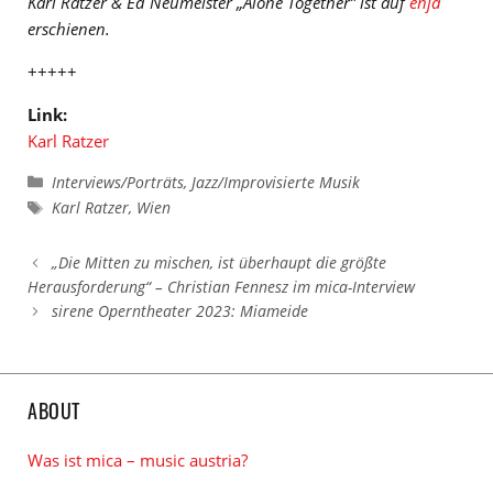
Karl Ratzer & Ed Neumeister „Alone Together” ist auf
enja
erschienen.
+++++
Link:
Karl Ratzer
Kategorien
Interviews/Porträts
,
Jazz/Improvisierte Musik
Schlagwörter
Karl Ratzer
,
Wien
„Die Mitten zu mischen, ist überhaupt die größte
Herausforderung“ – Christian Fennesz im mica-Interview
sirene Operntheater 2023: Miameide
ABOUT
Was ist mica – music austria?