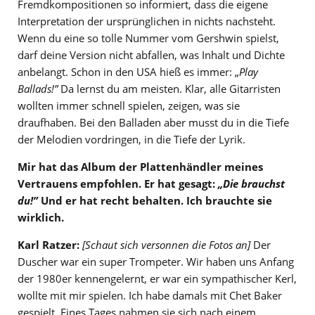
Fremdkompositionen so informiert, dass die eigene
Interpretation der ursprünglichen in nichts nachsteht.
Wenn du eine so tolle Nummer vom Gershwin spielst,
darf deine Version nicht abfallen, was Inhalt und Dichte
anbelangt. Schon in den USA hieß es immer: „
Play
Ballads!”
Da lernst du am meisten. Klar, alle Gitarristen
wollten immer schnell spielen, zeigen, was sie
draufhaben. Bei den Balladen aber musst du in die Tiefe
der Melodien vordringen, in die Tiefe der Lyrik.
Mir hat das Album der Plattenhändler meines
Vertrauens empfohlen. Er hat gesagt:
„Die brauchst
du!”
Und er hat recht behalten. Ich brauchte sie
wirklich.
Karl Ratzer:
[
Schaut sich versonnen die Fotos an
]
Der
Duscher war ein super Trompeter. Wir haben uns Anfang
der 1980er kennengelernt, er war ein sympathischer Kerl,
wollte mit mir spielen. Ich habe damals mit Chet Baker
gespielt. Eines Tages nahmen sie sich nach einem