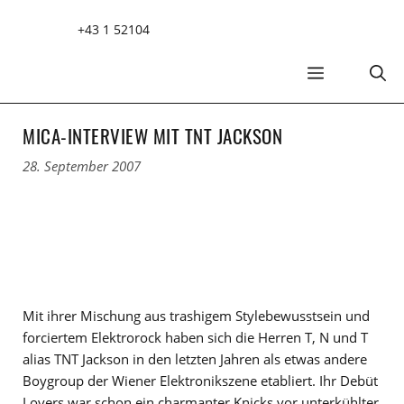
Zum
+43 1 52104
Inhalt
springen
MENÜ
MICA-INTERVIEW MIT TNT JACKSON
28. September 2007
Mit ihrer Mischung aus trashigem Stylebewusstsein und
forciertem Elektrorock haben sich die Herren T, N und T
alias TNT Jackson in den letzten Jahren als etwas andere
Boygroup der Wiener Elektronikszene etabliert. Ihr Debüt
Lovers war schon ein charmanter Knicks vor unterkühlter