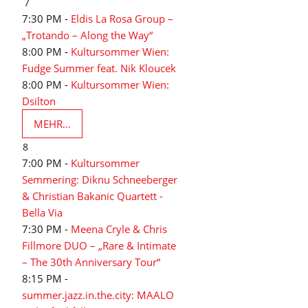
7
7:30 PM -
Eldis La Rosa Group –
„Trotando – Along the Way“
8:00 PM -
Kultursommer Wien:
Fudge Summer feat. Nik Kloucek
8:00 PM -
Kultursommer Wien:
Dsilton
MEHR...
8
7:00 PM -
Kultursommer
Semmering: Diknu Schneeberger
& Christian Bakanic Quartett -
Bella Via
7:30 PM -
Meena Cryle & Chris
Fillmore DUO – „Rare & Intimate
– The 30th Anniversary Tour“
8:15 PM -
summer.jazz.in.the.city: MAALO