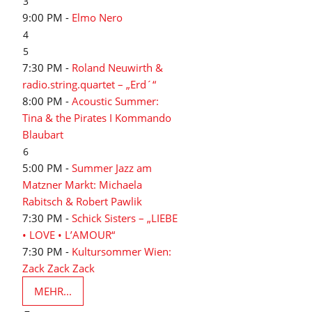
3
9:00 PM -
Elmo Nero
4
5
7:30 PM -
Roland Neuwirth &
radio.string.quartet – „Erd´“
8:00 PM -
Acoustic Summer:
Tina & the Pirates I Kommando
Blaubart
6
5:00 PM -
Summer Jazz am
Matzner Markt: Michaela
Rabitsch & Robert Pawlik
7:30 PM -
Schick Sisters – „LIEBE
• LOVE • L’AMOUR“
7:30 PM -
Kultursommer Wien:
Zack Zack Zack
MEHR...