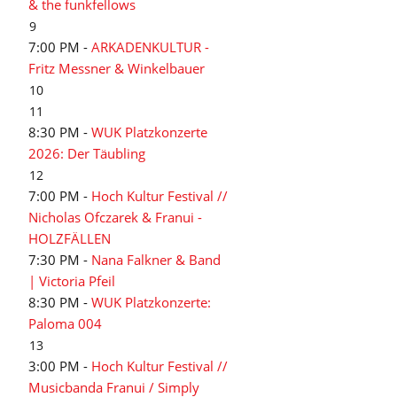
& the funkfellows
9
7:00 PM -
ARKADENKULTUR -
Fritz Messner & Winkelbauer
10
11
8:30 PM -
WUK Platzkonzerte
2026: Der Täubling
12
7:00 PM -
Hoch Kultur Festival //
Nicholas Ofczarek & Franui -
HOLZFÄLLEN
7:30 PM -
Nana Falkner & Band
| Victoria Pfeil
8:30 PM -
WUK Platzkonzerte:
Paloma 004
13
3:00 PM -
Hoch Kultur Festival //
Musicbanda Franui / Simply