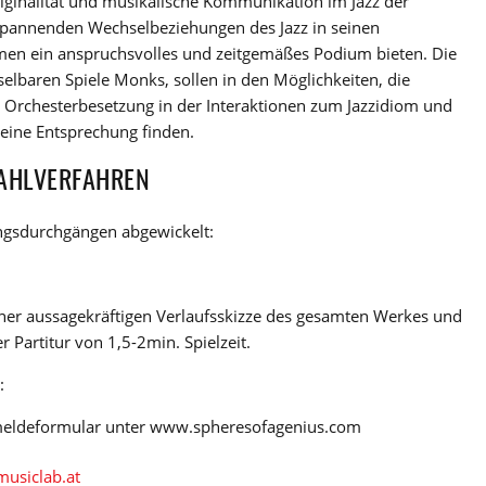
riginalität und musikalische Kommunikation im Jazz der
spannenden Wechselbeziehungen des Jazz in seinen
en ein anspruchsvolles und zeitgemäßes Podium bieten. Die
lbaren Spiele Monks, sollen in den Möglichkeiten, die
Orchesterbesetzung in der Interaktionen zum Jazzidiom und
 eine Entsprechung finden.
AHLVERFAHREN
ngsdurchgängen abgewickelt:
iner aussagekräftigen Verlaufsskizze des gesamten Werkes und
 Partitur von 1,5-2min. Spielzeit.
:
nmeldeformular unter www.spheresofagenius.com
siclab.at