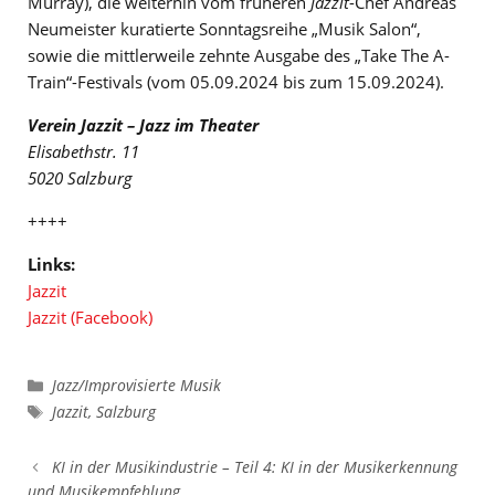
Murray), die weiterhin vom früheren
Jazzit
-Chef Andreas
Neumeister kuratierte Sonntagsreihe „Musik Salon“,
sowie die mittlerweile zehnte Ausgabe des „Take The A-
Train“-Festivals (vom 05.09.2024 bis zum 15.09.2024).
Verein Jazzit – Jazz im Theater
Elisabethstr. 11
5020 Salzburg
++++
Links:
Jazzit
Jazzit (Facebook)
Kategorien
Jazz/Improvisierte Musik
Schlagwörter
Jazzit
,
Salzburg
KI in der Musikindustrie – Teil 4: KI in der Musikerkennung
und Musikempfehlung