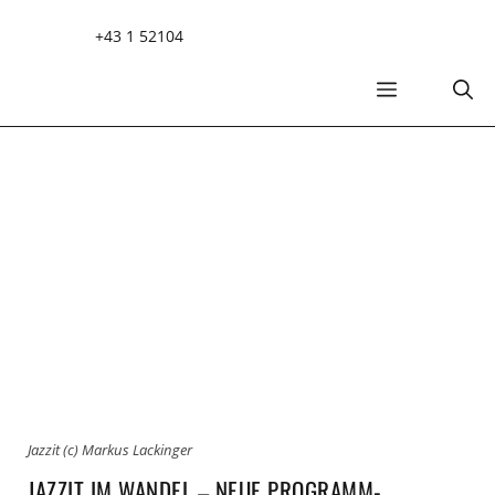
Zum
+43 1 52104
Inhalt
springen
MENÜ
Jazzit (c) Markus Lackinger
JAZZIT IM WANDEL – NEUE PROGRAMM-