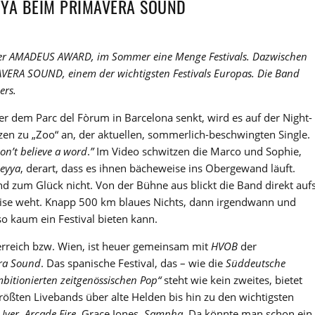
YYA BEIM PRIMAVERA SOUND
 der AMADEUS AWARD, im Sommer eine Menge Festivals. Dazwischen
AVERA SOUND, einem der wichtigsten Festivals Europas. Die Band
ers.
r dem Parc del Fòrum in Barcelona senkt, wird es auf der Night-
zen zu „Zoo“ an, der aktuellen, sommerlich-beschwingten Single.
on’t believe a word
.
”
Im Video schwitzen die Marco und Sophie,
Leyya
, derart, dass es ihnen bächeweise ins Obergewand läuft.
d zum Glück nicht. Von der Bühne aus blickt die Band direkt auf
rise weht. Knapp 500 km blaues Nichts, dann irgendwann und
so kaum ein Festival bieten kann.
erreich bzw. Wien, ist heuer gemeinsam mit
HVOB
der
ra Sound
. Das spanische Festival, das – wie die
Süddeutsche
bitionierten zeitgenössischen Pop“
steht wie kein zweites, bietet
rößten Livebands über alte Helden bis hin zu den wichtigsten
Iver
,
Arcade Fire
, Grace Jones,
Sampha
. Da könnte man schon ein