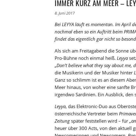
IMMER KURZ AM MEER – LE
8. Juni 2017
Bei LEYYA läuft es momentan. Im April
nochmal eben so ein Auftritt beim PRIM
findet das eigentlich gar nicht so besond
Als sich am Freitagabend die Sonne übe
Pro-Bühne noch einmal heiß.
Leyya
set
„
D
on’t believe what they say about me, d
die Musikerin und der Musiker hinter
Ganz so schlimm ist es an diesem Aben
Meer hinaus, von woher eine sanfte B
irgendwo Sardinien. Ein Ausblick, den 
Leyya
, das Elektronic-Duo aus Oberöst
österreichische Vertreter beim
Primave
Zeitung
später feststellen wird – für
„am
heuer über 300 Acts, von den aktuell g
Newcomerinnen und Newcomern.
Bon 