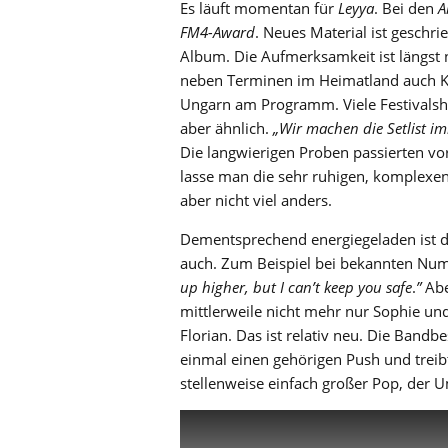
Es läuft momentan für
Leyya
. Bei den
A
FM4-Award
. Neues Material ist geschri
Album. Die Aufmerksamkeit ist längst 
neben Terminen im Heimatland auch Ko
Ungarn am Programm. Viele Festivalshow
aber ähnlich.
„Wir machen die Setlist im
Die langwierigen Proben passierten vor
lasse man die sehr ruhigen, komplexen
aber nicht viel anders.
Dementsprechend energiegeladen ist d
auch. Zum Beispiel bei bekannten Numm
up higher, but I can’t keep you safe
.
”
Abe
mittlerweile nicht mehr nur Sophie u
Florian. Das ist relativ neu. Die Ban
einmal einen gehörigen Push und treibt 
stellenweise einfach großer Pop, de