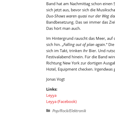
Band hat am Nachmittag schon einen S
sich jetzt aus, bevor sich die Musiksch
Duo-Shows waren quasi nur der Weg da
Bandbesetzung. Das sei immer das Zi
Das hört man auch.
Im Hintergrund rauscht das Meer, auf d
sich hin. „
Falling out of plan again
.“ Di
sich im Takt, trinken ihr Bier. Und r
Festivalabend hinein. Für die Band wi
Richtung New York zur dortigen Ausg
Hotel, Equipment checken. Irgendwas g
Jonas Vogt
Links:
Leyya
Leyya (Facebook)
Kategorien
Pop/Rock/Elektronik