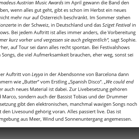
madeus Austrian Music Awards
im April gewann die Band den
eben, wenn alles gut geht, gibt es schon im Herbst ein neues
nicht mehr nur auf Österreich beschränkt. Im Sommer stehen
nzerte in der Schweiz, in Deutschland und das
Sziget Festival
in
s. Bei jedem Auftritt ist alles immer anders, die Vorbereitung
mer kurz vorher und vergessen sie auch gelegentlich“,
sagt Sophie.
her, auf Tour sei dann alles recht spontan. Bei Festivalshows
 Songs, die viel Aufmerksamkeit brauchen, eher weg, sonst sei
er Auftritt von
Leyya
in der Abendsonne von Barcelona dann
ern wie „Butter“ vom Erstling „Spanish Disco“. „
We could end
r auch neues Material ist dabei. Zur Livebesetzung gehören
nd Marco, sondern auch der Bassist Tobias und der Drummer
dbesetzung gibt den elektronischen, manchmal wavigen Songs noch
den Livesound gehörig voran. Alles passiert live. Das ist
r Umgebung aus Meer, Wind und Sonnenuntergang angemessen.