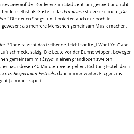
howcase auf der Konferenz im Stadtzentrum gespielt und ruht
affenden selbst als Gäste in das
Primavera
stürzen können.
„Die
hin.“
Die neuen Songs funktionierten auch nur noch in
el gewesen: als mehrere Menschen gemeinsam Musik machen.
er Bühne rauscht das treibende, leicht sanfte „I Want You“ vor
e Luft schmeckt salzig. Die Leute vor der Bühne wippen, bewegen
utschen gemeinsam mit
Leyya
in einen grandiosen zweiten
rd es nach diesen 40 Minuten weitergehen. Richtung Hotel, dann
abe des
Reeperbahn Festivals
, dann immer weiter. Fliegen, ins
eht ja immer kaputt.