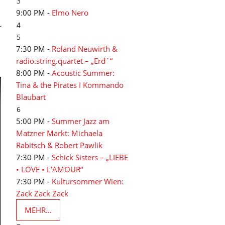
3
9:00 PM -
Elmo Nero
4
r
5
7:30 PM -
Roland Neuwirth &
radio.string.quartet – „Erd´“
8:00 PM -
Acoustic Summer:
Tina & the Pirates I Kommando
Blaubart
6
5:00 PM -
Summer Jazz am
Matzner Markt: Michaela
Rabitsch & Robert Pawlik
7:30 PM -
Schick Sisters – „LIEBE
• LOVE • L’AMOUR“
7:30 PM -
Kultursommer Wien:
Zack Zack Zack
MEHR...