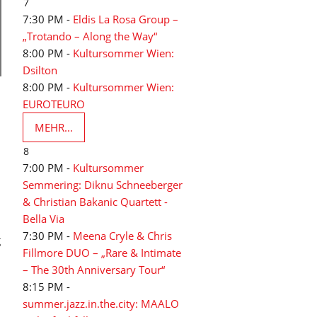
7
7:30 PM -
Eldis La Rosa Group –
„Trotando – Along the Way“
8:00 PM -
Kultursommer Wien:
Dsilton
8:00 PM -
Kultursommer Wien:
EUROTEURO
MEHR...
8
7:00 PM -
Kultursommer
Semmering: Diknu Schneeberger
& Christian Bakanic Quartett -
Bella Via
7:30 PM -
Meena Cryle & Chris
g
Fillmore DUO – „Rare & Intimate
– The 30th Anniversary Tour“
8:15 PM -
summer.jazz.in.the.city: MAALO