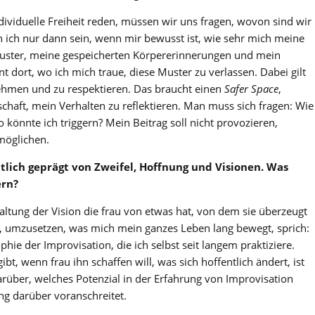
dividuelle Freiheit reden, müssen wir uns fragen, wovon sind wir
ann ich nur dann sein, wenn mir bewusst ist, wie sehr mich meine
ster, meine gespeicherten Körpererinnerungen und mein
t dort, wo ich mich traue, diese Muster zu verlassen. Dabei gilt
hmen und zu respektieren. Das braucht einen
Safer Space
,
schaft, mein Verhalten zu reflektieren. Man muss sich fragen: Wie
nnte ich triggern? Mein Beitrag soll nicht provozieren,
öglichen.
lich geprägt von Zweifel, Hoffnung und Visionen. Was
ern?
altung der Vision die frau von etwas hat, von dem sie überzeugt
it, umzusetzen, was mich mein ganzes Leben lang bewegt, sprich:
phie der Improvisation, die ich selbst seit langem praktiziere.
t, wenn frau ihn schaffen will, was sich hoffentlich ändert, ist
über, welches Potenzial in der Erfahrung von Improvisation
ung darüber voranschreitet.