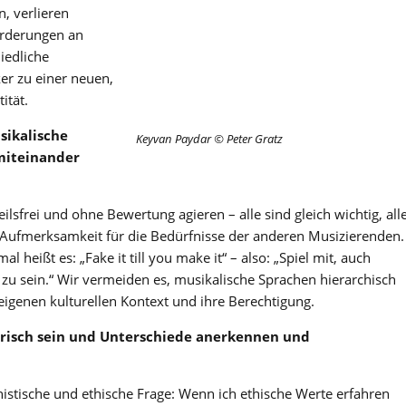
n, verlieren
orderungen an
iedliche
r zu einer neuen,
ität.
sikalische
Keyvan Paydar © Peter Gratz
miteinander
eilsfrei und ohne Bewertung agieren – alle sind gleich wichtig, all
Aufmerksamkeit für die Bedürfnisse der anderen Musizierenden.
heißt es: „Fake it till you make it“ – also: „Spiel mit, auch
zu sein.“ Wir vermeiden es, musikalische Sprachen hierarchisch
eigenen kulturellen Kontext und ihre Berechtigung.
arisch sein und Unterschiede anerkennen und
istische und ethische Frage: Wenn ich ethische Werte erfahren