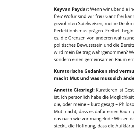
Keyvan Paydar:
Wenn wir über die in
frei? Wofür sind wir frei? Ganz frei k
gewohnten Spielweisen, meine Denkmu
Perfektionismus prägen. Freiheit beginn
es, die Grenzen von anderen wahrzune
politisches Bewusstsein und die Bereit
wird mein Beitrag wahrgenommen? Wo kö
sondern einen gemeinsamen Raum erm
Kuratorische Gedanken sind vermut
macht Mut und was muss sich änd
Annette Giesriegl:
Kuratieren ist Gest
ist. Ich persönlich habe die Möglichke
die, oder meine – kurz gesagt – Philoso
Mut macht, dass es dafür einen Raum gib
das nach wie vor mangelnde Wissen dar
steckt, die Hoffnung, dass die Aufklär