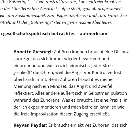
The Gathering“ – ist ein unstrukturierter, konzeptfreier kreativer
 des künstlerischen Ausdrucks offen steht, egal ob professionell
chkeit zum Zusammenspiel, zum Experimentieren und zum Entdecken
ittelpunkt der „Gatherings“ stehen gemeinsame Abenteuer.
h gesellschaftspolitisch betrachtet – aufmerksam
Annette Giesriegl:
Zuhören können braucht eine Distanz
zum Ego, das sich immer wieder bewertend und
einordnend und existenziell einmischt. Jeder Stress
„schließt“ die Ohren, weil die Angst vor Kontrollverlust
überhandnimmt. Beim Zuhören braucht es meiner
Meinung nach ein Mindset, das Angst und Zweifel
reflektiert. Alles andere äußert sich in Selbstmanipulation
während des Zuhörens. Was es braucht, ist eine Praxis, in
der ich experimentieren und mich befreien kann, so wie
die freie Improvisation diesen Zugang erschließt.
Keyvan Paydar:
Es braucht ein aktives Zuhören, das sich