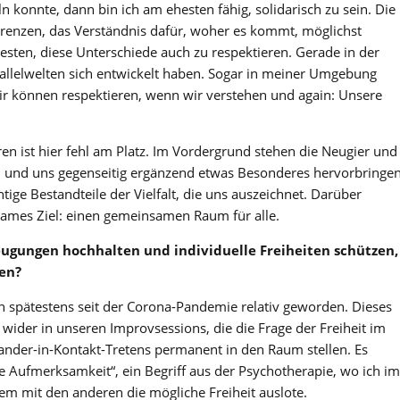
 konnte, dann bin ich am ehesten fähig, solidarisch zu sein. Die
enzen, das Verständnis dafür, woher es kommt, möglichst
esten, diese Unterschiede auch zu respektieren. Gerade in der
rallelwelten sich entwickelt haben. Sogar in meiner Umgebung
Wir können respektieren, wenn wir verstehen und again: Unsere
en ist hier fehl am Platz. Im Vordergrund stehen die Neugier und
 und uns gegenseitig ergänzend etwas Besonderes hervorbringe
ige Bestandteile der Vielfalt, die uns auszeichnet. Darüber
sames Ziel: einen gemeinsamen Raum für alle.
ugungen hochhalten und individuelle Freiheiten schützen,
zen?
ich spätestens seit der Corona-Pandemie relativ geworden. Dieses
 wider in unseren Improvsessions, die die Frage der Freiheit im
ander-in-Kontakt-Tretens permanent in den Raum stellen. Es
 Aufmerksamkeit“, ein Begriff aus der Psychotherapie, wo ich im
dem mit den anderen die mögliche Freiheit auslote.