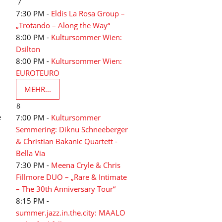
7
7:30 PM -
Eldis La Rosa Group –
„Trotando – Along the Way“
8:00 PM -
Kultursommer Wien:
Dsilton
8:00 PM -
Kultursommer Wien:
EUROTEURO
MEHR...
8
e
7:00 PM -
Kultursommer
Semmering: Diknu Schneeberger
& Christian Bakanic Quartett -
Bella Via
7:30 PM -
Meena Cryle & Chris
Fillmore DUO – „Rare & Intimate
– The 30th Anniversary Tour“
8:15 PM -
summer.jazz.in.the.city: MAALO