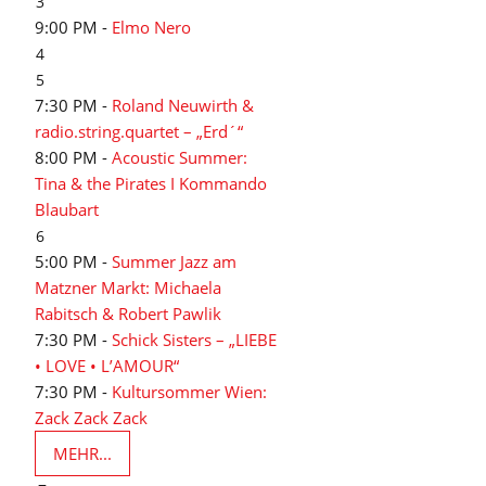
3
9:00 PM -
Elmo Nero
4
5
7:30 PM -
Roland Neuwirth &
radio.string.quartet – „Erd´“
8:00 PM -
Acoustic Summer:
Tina & the Pirates I Kommando
Blaubart
6
5:00 PM -
Summer Jazz am
Matzner Markt: Michaela
Rabitsch & Robert Pawlik
7:30 PM -
Schick Sisters – „LIEBE
• LOVE • L’AMOUR“
7:30 PM -
Kultursommer Wien:
Zack Zack Zack
MEHR...