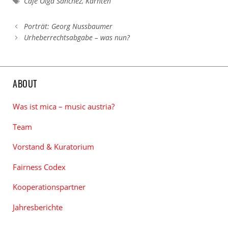
Schlagwörter
Café Olga Sánchez
,
Kärnten
Porträt: Georg Nussbaumer
Urheberrechtsabgabe – was nun?
ABOUT
Was ist mica – music austria?
Team
Vorstand & Kuratorium
Fairness Codex
Kooperationspartner
Jahresberichte