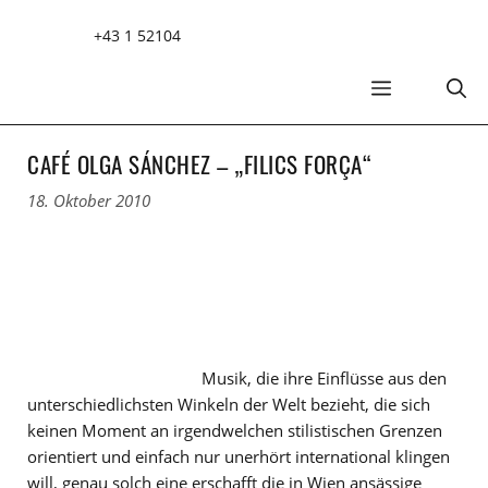
Zum
+43 1 52104
Inhalt
springen
MENÜ
CAFÉ OLGA SÁNCHEZ – „FILICS FORÇA“
18. Oktober 2010
Musik, die ihre Einflüsse aus den
unterschiedlichsten Winkeln der Welt bezieht, die sich
keinen Moment an irgendwelchen stilistischen Grenzen
orientiert und einfach nur unerhört international klingen
will, genau solch eine erschafft die in Wien ansässige