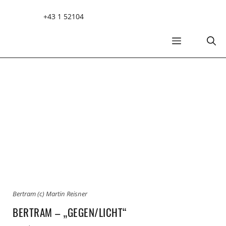
Zum
+43 1 52104
Inhalt
springen
MENÜ
Bertram (c) Martin Reisner
BERTRAM – „GEGEN/LICHT“