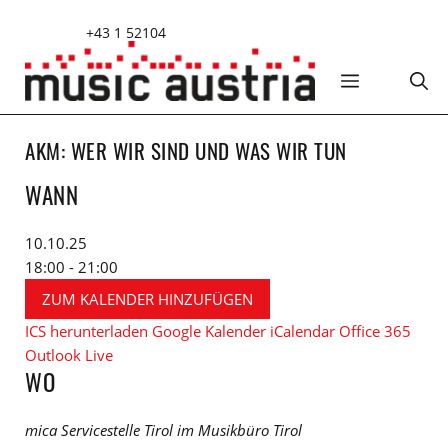
Zum
+43 1 52104
Inhalt
springen
MENÜ
AKM: WER WIR SIND UND WAS WIR TUN
WANN
10.10.25
18:00 - 21:00
ZUM KALENDER HINZUFÜGEN
ICS herunterladen
Google Kalender
iCalendar
Office 365
Outlook Live
WO
mica Servicestelle Tirol im Musikbüro Tirol