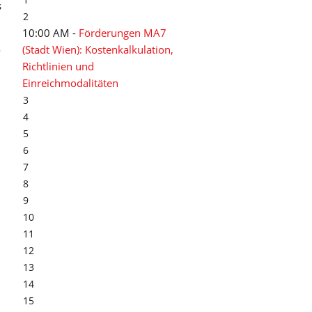
s
2
10:00 AM -
Förderungen MA7
(Stadt Wien): Kostenkalkulation,
o
Richtlinien und
Einreichmodalitäten
3
4
5
6
7
8
9
10
11
12
13
14
15