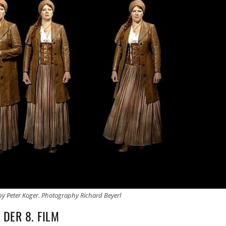
l by Peter Koger. Photography Richard Beyerl
DER 8. FILM