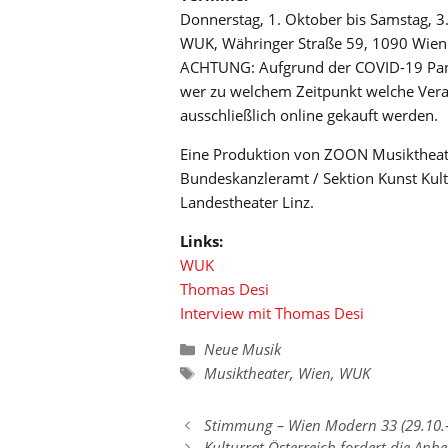
Donnerstag, 1. Oktober bis Samstag, 3
WUK, Währinger Straße 59, 1090 Wien
ACHTUNG: Aufgrund der COVID-19 Pand
wer zu welchem Zeitpunkt welche Veran
ausschließlich online gekauft werden.
Eine Produktion von ZOON Musiktheate
Bundeskanzleramt / Sektion Kunst Kul
Landestheater Linz.
Links:
WUK
Thomas Desi
Interview mit Thomas Desi
Kategorien
Neue Musik
Schlagwörter
Musiktheater
,
Wien
,
WUK
Stimmung – Wien Modern 33 (29.10.
Kulturrat Österreich fordert die An