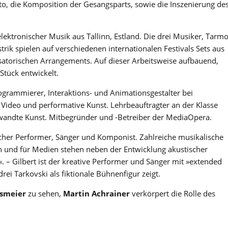
o, die Komposition der Gesangsparts, sowie die Inszenierung de
elektronischer Musik aus Tallinn, Estland. Die drei Musiker, Tarm
rik spielen auf verschiedenen internationalen Festivals Sets aus
atorischen Arrangements. Auf dieser Arbeitsweise aufbauend,
Stück entwickelt.
Programmierer, Interaktions- und Animationsgestalter bei
 Video und performative Kunst. Lehrbeauftragter an der Klasse
gewandte Kunst. Mitbegründer und -Betreiber der MediaOpera.
ischer Performer, Sänger und Komponist. Zahlreiche musikalische
 und für Medien stehen neben der Entwicklung akustischer
 – Gilbert ist der kreative Performer und Sänger mit »extended
rei Tarkovski als fiktionale Bühnenfigur zeigt.
esmeier
zu sehen,
Martin Achrainer
verkörpert die Rolle des