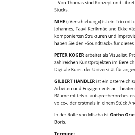
– Von Thomas sind Konzept und Librett
Stücks.
NIHE
(»Verschiebung«) ist ein Trio mit 
Johannes, Taavi Kerikmäe und Ekke Väst
komponierten Strukturen und Improvis
haben Sie den »Soundtrack« für dieses 
PETER KOGER
arbeitet als Visualist, 
zahlreichen Kunstprojekten im Bereich
Digitale Kunst der Universität für an
GILBERT HANDLER
ist ein österreich
Arbeiten und Engagements an Theatern
Räume mittels »Lautsprecherorchester«.
voice«, der erstmals in einem Stück And
In der Rolle von Mischa ist
Gotho Gri
Boris.
Termine: