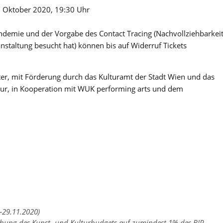
. Oktober 2020, 19:30 Uhr
emie und der Vorgabe des Contact Tracing (Nachvollziehbarkei
staltung besucht hat) können bis auf Widerruf Tickets
r, mit Förderung durch das Kulturamt der Stadt Wien und das
tur, in Kooperation mit WUK performing arts und dem
–29.11.2020)
hebung des Kunst- und Kulturbudgets auf zumindest 1% des BIP