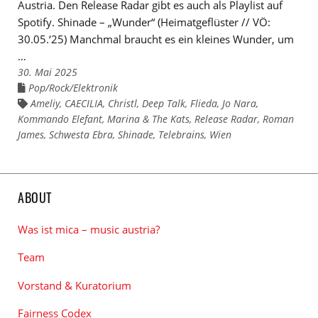
Austria. Den Release Radar gibt es auch als Playlist auf
Spotify. Shinade – „Wunder“ (Heimatgeflüster // VÖ:
30.05.‘25) Manchmal braucht es ein kleines Wunder, um
…
30. Mai 2025
Pop/Rock/Elektronik
Links
zu
Ameliy
,
CAECILIA
,
Christl
,
Deep Talk
,
Flieda
,
Jo Nara
,
Links
den
zu
Kommando Elefant
Kategorien
,
Marina & The Kats
,
Release Radar
,
Roman
den
James
Tags
,
Schwesta Ebra
,
Shinade
,
Telebrains
,
Wien
ABOUT
Was ist mica – music austria?
Team
Vorstand & Kuratorium
Fairness Codex