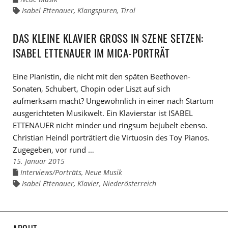
zu
Isabel Ettenauer
,
Klangspuren
,
Tirol
Links
den
zu
Kategorien
den
Tags
DAS KLEINE KLAVIER GROSS IN SZENE SETZEN: I
SABEL ETTENAUER IM MICA-PORTRÄT
Eine Pianistin, die nicht mit den späten Beethoven-
Sonaten, Schubert, Chopin oder Liszt auf sich
aufmerksam macht? Ungewöhnlich in einer nach Startum
ausgerichteten Musikwelt. Ein Klavierstar ist ISABEL
ETTENAUER nicht minder und ringsum bejubelt ebenso.
Christian Heindl porträtiert die Virtuosin des Toy Pianos.
Zugegeben, vor rund …
15. Januar 2015
Interviews/Porträts
,
Neue Musik
Links
zu
Isabel Ettenauer
,
Klavier
,
Niederösterreich
Links
den
zu
Kategorien
den
Tags