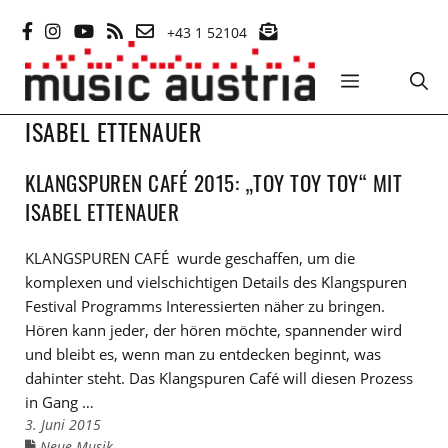
Zum
+43 1 52104
Inhalt
springen
MENÜ
ISABEL ETTENAUER
KLANGSPUREN CAFÉ 2015: „TOY TOY TOY“ MIT
ISABEL ETTENAUER
KLANGSPUREN CAFÉ wurde geschaffen, um die
komplexen und vielschichtigen Details des Klangspuren
Festival Programms Interessierten näher zu bringen.
Hören kann jeder, der hören möchte, spannender wird
und bleibt es, wenn man zu entdecken beginnt, was
dahinter steht. Das Klangspuren Café will diesen Prozess
in Gang …
3. Juni 2015
Neue Musik
Links